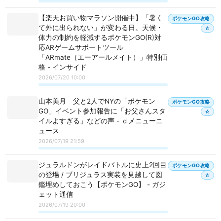
【楽天お買い物マラソン開催中】「暑く
ポケモンGO攻略
て外に出られない」が変わる日。天候・
☆
体力の制約を軽減するポケモンGO(R)対
応ARゲームサポートツール
「ARmate（エーアールメイト）」特別価
格 - インサイド
2026/07/20 10:00
山本美月 父と2人でNYの「ポケモン
ポケモンGO攻略
GO」イベント参加報告に「お父さんスタ
☆
イルよすぎる」などの声 - ｄメニューニ
ュース
2026/07/19 21:59
ジュラルドンがレイドバトルに史上2回目
ポケモンGO攻略
の登場 / ブリジュラス実装を見越して図
☆
鑑埋めしておこう【ポケモンGO】 - ガジ
ェット通信
2026/07/19 20:00