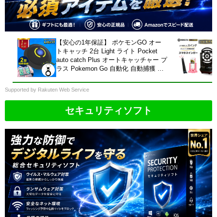
【安心の1年保証】 ポケモンGO オー
トキャッチ 2台 Light ライト Pocket
auto catch Plus オートキャッチャー プ
ラス Pokemon Go 自動化 自動捕獲 ゴ
プラ Gotcha Plus＋ ポケモンgoプラス
plus デュアルアカウント対応 【Brook
Supported by Rakuten Web Service
公式正規品】【2台同時接続】
セキュリティソフト