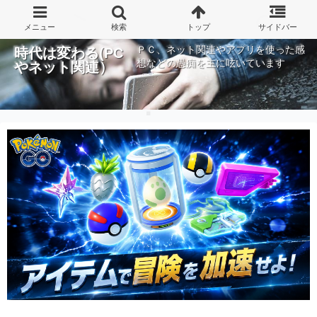
ＰＣ、ネット関連やアプリを使った感
時代は変わる(PC
想などの愚痴を主に呟いています
やネット関連）