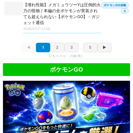
【壊れ性能】メガミュウツーYは圧倒的火
ポケモンGO攻略
力の怪物 / 本編の全ポケモンが実装され
☆
ても超えられない【ポケモンGO】 - ガジ
ェット通信
2026/07/11 21:00
◀
1
2
3
…
5
▶
1 / 5 ページ （138 件）
ポケモンGO