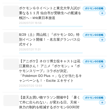
ポケモンＧＯイベントと東北大学入試が
ポケモンGO攻略
重なる１１月 仙台市が受験生への配慮を
☆
検討へ - khb東日本放送
2026/07/31 16:58
8/29（土）岡山戦｜『ポケモン GO』特
ポケモンGO攻略
別イベント開催！ - 名古屋グランパス公
☆
式サイト
2026/07/31 11:31
【アニポケ】ネロリ博士役キャストは花
ポケモンGO攻略
江夏樹さん！ アニメ『ポケモン』×『ポ
☆
ケモンスリープ』コラボが決定。
「Pokémon GO Plus ＋」などが当たるキ
ャンペーンも！ - Excite エキサイト
2026/07/20 13:59
【楽天お買い物マラソン開催中】「暑く
ポケモンGO攻略
て外に出られない」が変わる日。天候・
☆
体力の制約を軽減するポケモンGO(R)対