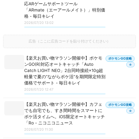
応ARゲームサポートツール
「ARmate（エーアールメイト）」特別価
格 - 毎日キレイ
2026/07/20 13:02
広告（ここに広告コードを貼り付けてください）
【楽天お買い物マラソン開催中】ポケモ
ポケモンGO攻略
ンGO(R)対応オートキャッチ「Auto
☆
Catch LIGHT NEO」2台同時接続×10g超
軽量で夏の”ながらポケ活”を期間限定特別
価格でサポート - 毎日キレイ
2026/07/20 12:47
【楽天お買い物マラソン開催中】カフェ
ポケモンGO攻略
でも自宅でも、すき間時間をスマートに
☆
ポケ活タイムへ。iOS限定オートキャッチ
「Ro - ニコニコニュース
2026/07/20 11:30