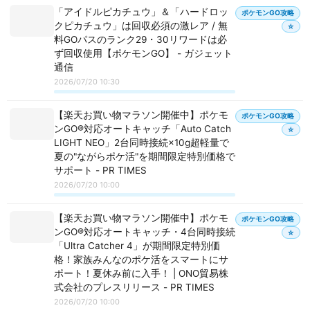
「アイドルピカチュウ」＆「ハードロッ
ポケモンGO攻略
クピカチュウ」は回収必須の激レア / 無
☆
料GOパスのランク29・30リワードは必
ず回収使用【ポケモンGO】 - ガジェット
通信
2026/07/20 10:30
【楽天お買い物マラソン開催中】ポケモ
ポケモンGO攻略
ンGO®対応オートキャッチ「Auto Catch
☆
LIGHT NEO」2台同時接続×10g超軽量で
夏の"ながらポケ活"を期間限定特別価格で
サポート - PR TIMES
2026/07/20 10:00
【楽天お買い物マラソン開催中】ポケモ
ポケモンGO攻略
ンGO®対応オートキャッチ・4台同時接続
☆
「Ultra Catcher 4」が期間限定特別価
格！家族みんなのポケ活をスマートにサ
ポート！夏休み前に入手！ | ONO貿易株
式会社のプレスリリース - PR TIMES
2026/07/20 10:00