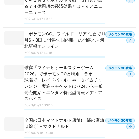
☆
る７４億円超の経済効果とは - ｄメニュ
ーニュース
2026/07/17 17:35
「ポケモンGO」ワイルドエリア 仙台で11
ポケモンGO攻略
月6～8日に開催へ 国内唯一の開催地 - 河
☆
北新報オンライン
2026/07/17 14:15
球宴『マイナビオールスターゲーム
ポケモンGO攻略
2026』でポケモンGOと特別コラボ！
☆
球場で「レイドバトル」や「タイムチャ
レンジ」実施～チケットは7/24から一般
発売開始 - エンタメ特化型情報メディア
スパイス
2026/07/17 09:13
全国の日本マクドナルド店舗(一部の店舗
ポケモンGO攻略
は除く) - マクドナルド
☆
2026/07/16 16:00