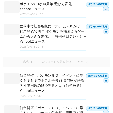
ポケモンGOが10周年 遊び方変化 -
ポケモンGO攻略
Yahoo!ニュース
☆
2026/07/18 23:17
世界中で社会現象に…ポケモンGOがサー
ポケモンGO攻略
ビス開始10周年 ポケモンを捕まえるゲー
☆
ムから大きな進化が（静岡朝日テレビ） -
Yahoo!ニュース
2026/07/18 22:15
広告（ここに広告コードを貼り付けてください）
仙台開催「ポケモンＧＯ」イベントに早
ポケモンGO攻略
くもＳＮＳでホテル争奪戦 専門家が語る
☆
７４億円超の経済効果とは（仙台放送） -
Yahoo!ニュース
2026/07/17 20:09
仙台開催「ポケモンＧＯ」イベントに早
ポケモンGO攻略
くもＳＮＳでホテル争奪戦 専門家が語