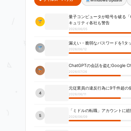
Windows Update
量子コンピュータが暗号を破る「Q-
キュリティ各社も警告
2026/06/05
漏えい・脆弱なパスワードを1タッ
2026/06/12
ChatGPTの会話を盗むGoogle
2026/07/26
元従業員の違反行為に9千件超の個人情
4
2026/06/11
「ミドルの転職」アカウントに総数
5
2026/06/09