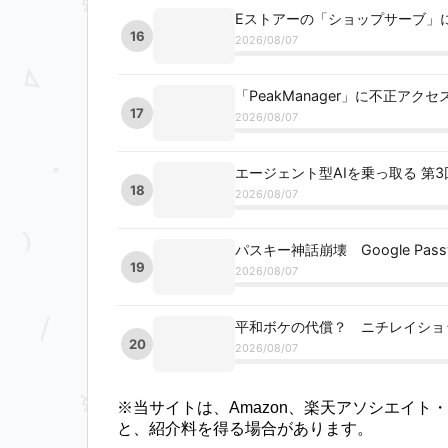
Eストアーの「ショップサーブ」
16
2026/08/07
「PeakManager」に不正ア
17
2026/08/07
エージェント型AIを乗っ取る 第
18
2026/08/07
パスキー神話崩壊 Google Pas
19
2026/08/07
平和ボケの代償？ ニチレイショ
20
2026/08/07
※当サイトは、Amazon、楽天アソシエイ
と、紹介料を得る場合があります。