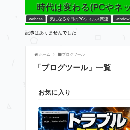
時代は変わる(PCやネ
webcss
気になる今日のPCウィルス関連
window
記事はありませんでした
ホーム
ブログツール
「
ブログツール
」
一覧
お気に入り