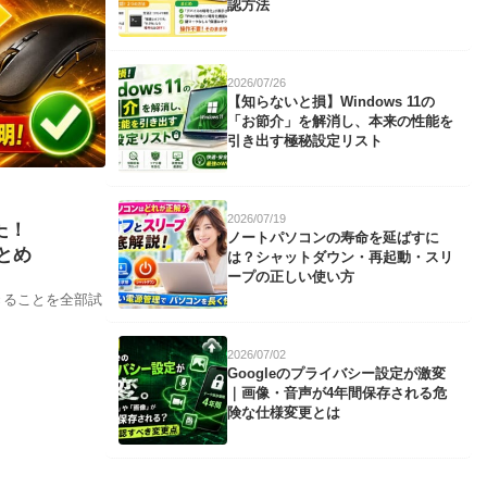
認方法
2026/07/26
【知らないと損】Windows 11の
「お節介」を解消し、本来の性能を
引き出す極秘設定リスト
2026/07/19
た！
ノートパソコンの寿命を延ばすに
とめ
は？シャットダウン・再起動・スリ
ープの正しい使い方
きることを全部試
2026/07/02
Googleのプライバシー設定が激変
｜画像・音声が4年間保存される危
険な仕様変更とは