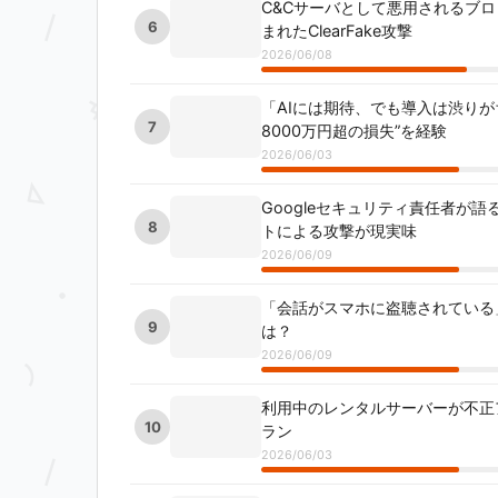
C&Cサーバとして悪用されるブ
6
まれたClearFake攻撃
2026/06/08
「AIには期待、でも導入は渋りが
7
8000万円超の損失”を経験
2026/06/03
Googleセキュリティ責任者が
8
トによる攻撃が現実味
2026/06/09
「会話がスマホに盗聴されている
9
は？
2026/06/09
利用中のレンタルサーバーが不正
10
ラン
2026/06/03