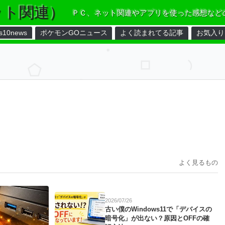
ット関連）
ＰＣ、ネット関連やアプリを使った感想など
s10news
ポケモンGOニュース
よく読まれてる記事
お気入り
よく見るもの
2026/07/26
古い僕のWindows11で「デバイスの
暗号化」が出ない？原因とOFFの確