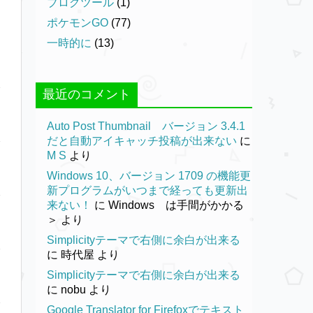
ブログツール
(1)
ポケモンGO
(77)
一時的に
(13)
最近のコメント
Auto Post Thumbnail バージョン 3.4.1
だと自動アイキャッチ投稿が出来ない
に
M S
より
Windows 10、バージョン 1709 の機能更
新プログラムがいつまで経っても更新出
来ない！
に
Windows は手間がかかる
＞
より
Simplicityテーマで右側に余白が出来る
に
時代屋
より
Simplicityテーマで右側に余白が出来る
に
nobu
より
Google Translator for Firefoxでテキスト