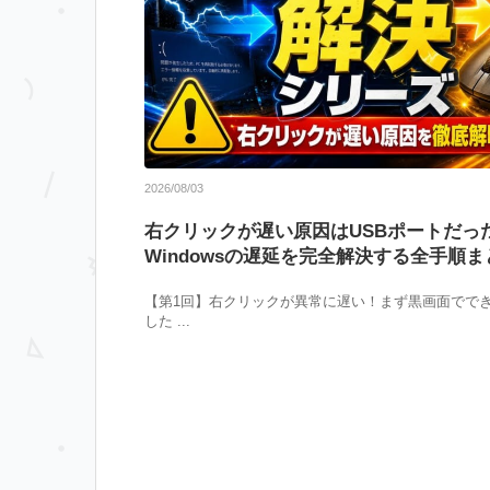
2026/08/03
右クリックが遅い原因はUSBポートだっ
Windowsの遅延を完全解決する全手順ま
【第1回】右クリックが異常に遅い！まず黒画面でで
した ...