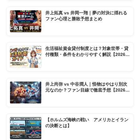
井上拓真 vs 井岡一翔｜夢の対決に揺れる
ファン心理と勝敗予想まとめ
生活福祉資金貸付制度とは？対象世帯・貸
付種類・条件をわかりやすく解説【2026年
版】
井上尚弥 vs 中谷潤人｜怪物はやはり別次
元なのか？ファン目線で徹底予想【2026東
京ドーム】
【ホルムズ海峡の戦い アメリカとイラン
の決断とは】