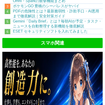
Omni・Sparkの衝撃機能まとめ
ポケモンGO 豊橋のシーパレスがヤバイ
PDFの危険性とは？最新脆弱性・詐欺手口・AI悪用
まで徹底解説｜安全対策ガイド
Gemini「Daily Brief」とは？毎朝AIが予定・タスク・
ニュースを自動整理する新機能を徹底解説
ESET セキュリティソフトを入れてみました
スマホ関連