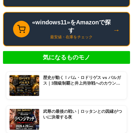
«windows11»をAmazonで探
→
す
最安値・在庫をチェック
気になるものモノ
歴史が動く！バム・ロドリゲス vs バルガ
ス｜3階級制覇と井上尚弥戦へのカウント
ダウン
武尊の最後の戦い｜ロッタンとの因縁がつ
いに決着する夜