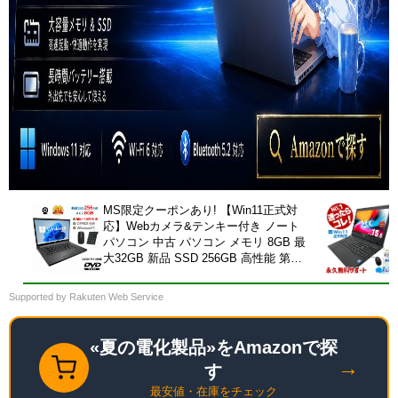
MS限定クーポンあり! 【Win11正式対
応】Webカメラ&テンキー付き ノート
パソコン 中古 パソコン メモリ 8GB 最
大32GB 新品 SSD 256GB 高性能 第8
世代 Core i5搭載 DVD 中古ノートパソ
コン Windows11 Pro 店長オススメ お
Supported by Rakuten Web Service
まかせ 15.6型 無線LAN office付き
2026 福袋 ギフト
«夏の電化製品»をAmazonで探
→
す
最安値・在庫をチェック