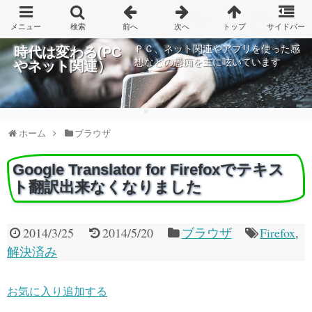
ＰＣ、ネット関連やアプリを使った感
時代は変わる(PC
想などの愚痴を主に呟いています
やネット関連）
ホーム
ブラウザ
Google Translator for Firefoxでテキス
ト翻訳出来なくなりました
2014/3/25
2014/5/20
ブラウザ
Firefox
,
解決済み
お気に入り追加する