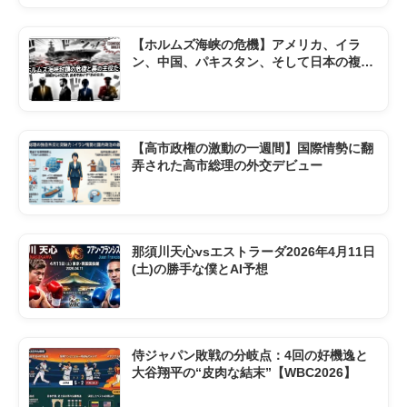
【ホルムズ海峡の危機】アメリカ、イラ
ン、中国、パキスタン、そして日本の複雑
な現状
【高市政権の激動の一週間】国際情勢に翻
弄された高市総理の外交デビュー
那須川天心vsエストラーダ2026年4月11日
(土)の勝手な僕とAI予想
侍ジャパン敗戦の分岐点：4回の好機逸と
大谷翔平の“皮肉な結末”【WBC2026】