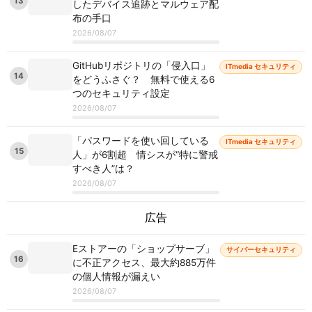
13
したデバイス追跡とマルウェア配
布の手口
2026/08/07
GitHubリポジトリの「侵入口」
ITmedia セキュリティ
14
をどうふさぐ？ 無料で使える6
つのセキュリティ設定
2026/08/07
「パスワードを使い回している
ITmedia セキュリティ
15
人」が6割超 情シスが“特に警戒
すべき人”は？
2026/08/07
広告
Eストアーの「ショップサーブ」
サイバーセキュリティ
16
に不正アクセス、最大約885万件
の個人情報が漏えい
2026/08/07