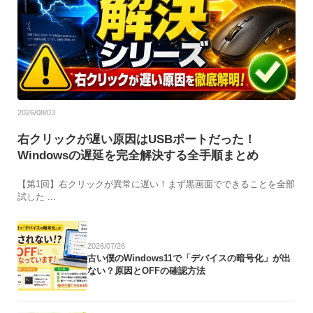
2026/08/03
右クリックが遅い原因はUSBポートだった！
Windowsの遅延を完全解決する全手順まとめ
【第1回】右クリックが異常に遅い！まず黒画面でできることを全部
試した ...
2026/07/26
古い僕のWindows11で「デバイスの暗号化」が出
ない？原因とOFFの確認方法