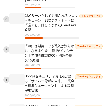
2026/06/09
C&Cサーバとして悪用されるブロッ
トレンドマイクロ
6
クチェーン：BSCテストネットに
「堂々と」隠しこまれたClearFake
攻撃
2026/06/08
「AIには期待、でも導入は渋りが
ITmedia セキュリティ
7
ち」な日本企業 4割がインシデ
ントで“1時間に8000万円超の損
失”を経験
2026/06/03
Googleセキュリティ責任者が語
ITmedia セキュリティ
8
る「サイバー脅威の未来」 完全
自律型AIエージェントによる攻撃
が現実味
2026/06/09