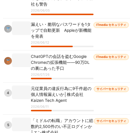
社も警告
2026/06/05
漏えい・脆弱なパスワードを1タ
ITmedia セキュリティ
ップで自動更新 Appleが新機能
を発表
2026/06/12
ChatGPTの会話を盗むGoogle
ITmedia セキュリティ
Chromeの拡張機能――90万DL
の裏にあった手口
2026/07/26
元従業員の違反行為に9千件超の
サイバーセキュリティ
4
個人情報漏えいか│株式会社
Kaizen Tech Agent
2026/06/11
「ミドルの転職」アカウントに総
サイバーセキュリティ
5
数約2,500件のい不正ログインか
│エン株式会社