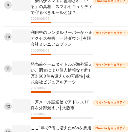
「会話がスマホに盗聴されてい
ITmedia セキュリティ
9
る」の真相 スマホセキュリティ
で守るべきルールとは？
2026/06/09
利用中のレンタルサーバーが不正
サイバーセキュリティ
10
アクセス被害、一時ダウン│有限
会社ミレニアムプラン
2026/06/03
発売前ゲームタイトルが海外漏え
サイバーセキュリティ
11
い、調査により個人情報など約1
万3,600件も漏えいの可能性│株
式会社ビジュアルアーツ
2026/06/08
一斉メール誤送信でアドレス111
サイバーセキュリティ
12
件を外部漏えい│大阪市
2026/06/08
ここ1年で7倍に増えたn8nを悪用
ITmedia セキュリティ