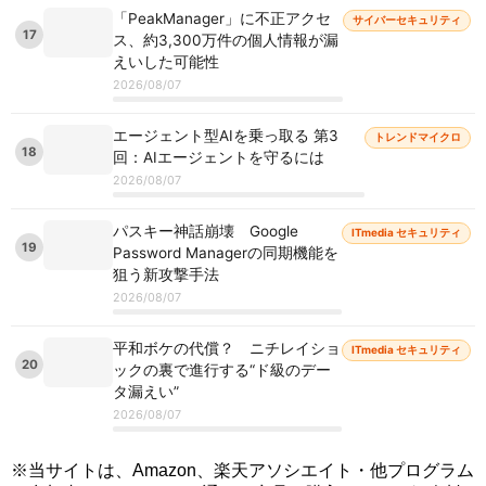
「PeakManager」に不正アクセ
サイバーセキュリティ
17
ス、約3,300万件の個人情報が漏
えいした可能性
2026/08/07
エージェント型AIを乗っ取る 第3
トレンドマイクロ
18
回：AIエージェントを守るには
2026/08/07
パスキー神話崩壊 Google
ITmedia セキュリティ
19
Password Managerの同期機能を
狙う新攻撃手法
2026/08/07
平和ボケの代償？ ニチレイショ
ITmedia セキュリティ
20
ックの裏で進行する“ド級のデー
タ漏えい”
2026/08/07
※当サイトは、Amazon、楽天アソシエイト・他プログラム