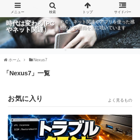
ＰＣ、ネット関連やアプリを使った感
時代は変わる(PC
想などの愚痴を主に呟いています
やネット関連）
ホーム
Nexus7
「
Nexus7
」
一覧
お気に入り
よく見るもの