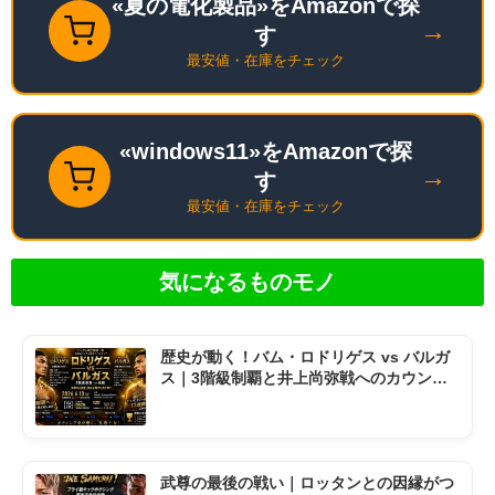
«夏の電化製品»をAmazonで探
→
す
最安値・在庫をチェック
«windows11»をAmazonで探
→
す
最安値・在庫をチェック
気になるものモノ
歴史が動く！バム・ロドリゲス vs バルガ
ス｜3階級制覇と井上尚弥戦へのカウント
ダウン
武尊の最後の戦い｜ロッタンとの因縁がつ