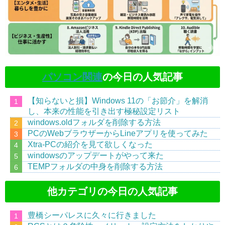
パソコン関連
の今日の人気記事
【知らないと損】Windows 11の「お節介」を解消
し、本来の性能を引き出す極秘設定リスト
windows.oldフォルダを削除する方法
PCのWebブラウザーからLineアプリを使ってみた
Xtra-PCの紹介を見て欲しくなった
windowsのアップデートがやって来た
TEMPフォルダの中身を削除する方法
他カテゴリの今日の人気記事
豊橋シーパレスに久々に行きました