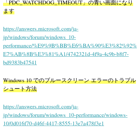
「PDC_WATCHDOG_TIMEOUT」の青い画面になり
ます
https://answers.microsoft.com/ja-
jp/windows/forum/windows_10-
performance/%E9%9B%BB%E6%BA%90%E3%82%92%
E7%AB%8B%E3%81%A1/4742321d-4f9a-4c9b-b8f7-
bd9383b47541
Windows 10 でのブルースクリーン エラーのトラブル
シュート方法
https://answers.microsoft.com/ja-
jp/windows/forum/windows_10-performance/windows-
10/0d016f70-d46f-4417-8555-13e7a478f3e1