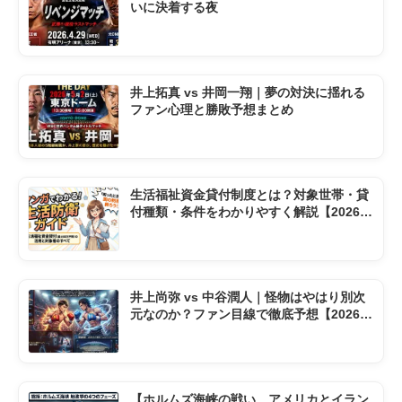
いに決着する夜
井上拓真 vs 井岡一翔｜夢の対決に揺れる
ファン心理と勝敗予想まとめ
生活福祉資金貸付制度とは？対象世帯・貸
付種類・条件をわかりやすく解説【2026年
版】
井上尚弥 vs 中谷潤人｜怪物はやはり別次
元なのか？ファン目線で徹底予想【2026東
京ドーム】
【ホルムズ海峡の戦い アメリカとイラン