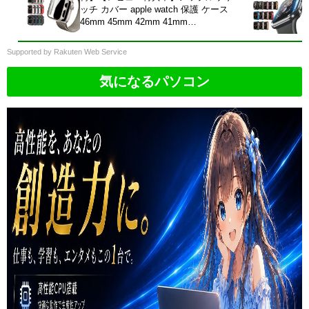
ッチ カバー apple watch 保護 ケース
46mm 45mm 42mm 41mm
40mm49mm Series 11 10 9 8 6 5 4 3
2 1 SE Ultra 耐衝撃 おしゃれ 薄型
Supported by Rakuten Web Service
全面保護 高透明 防水 防塵 防汚
気になるパソコン