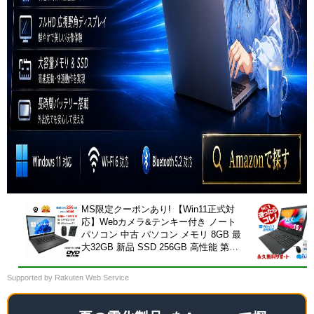
MS限定クーポンあり! 【Win11正式対
応】Webカメラ&テンキー付き ノート
パソコン 中古 パソコン メモリ 8GB 最
大32GB 新品 SSD 256GB 高性能 第8
世代 Core i5搭載 DVD 中古ノートパソ
コン Windows11 Pro 店長オススメ お
Supported by Rakuten Web Service
まかせ 15.6型 無線LAN office付き
2026 福袋 ギフト