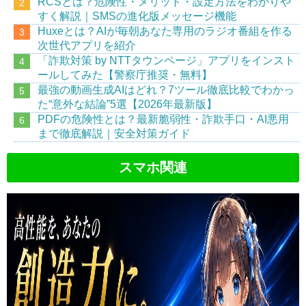
RCSとは？危険性・メリット・設定方法をわかりや
すく解説｜SMSの進化版メッセージ機能
Huxeとは？AIが毎朝あなた専用のラジオ番組を作る
次世代アプリを紹介
「詐欺対策 by NTTタウンページ」アプリをインスト
ールしてみた【警察庁推奨・無料】
最強の動画生成AIはどれ？7ツール徹底比較でわかっ
た“意外な結論”5選【2026年最新版】
PDFの危険性とは？最新脆弱性・詐欺手口・AI悪用
まで徹底解説｜安全対策ガイド
スマホ関連