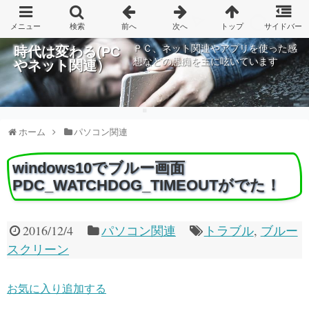
ＰＣ、ネット関連やアプリを使った感
時代は変わる(PC
想などの愚痴を主に呟いています
やネット関連）
ホーム
パソコン関連
windows10でブルー画面
PDC_WATCHDOG_TIMEOUTがでた！
2016/12/4
パソコン関連
トラブル
,
ブルー
スクリーン
お気に入り追加する