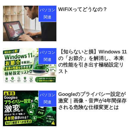
WiFiXってどうなの？
パソコン
関連
【知らないと損】Windows 11
パソコン
の「お節介」を解消し、本来
関連
の性能を引き出す極秘設定リ
スト
Googleのプライバシー設定が
パソコン
激変｜画像・音声が4年間保存
関連
される危険な仕様変更とは