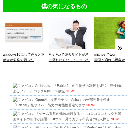
僕の気になるもの
windows10にして色々と不
Fire Foxで楽天サイトが急
mixhostでwordpres
都合が多発で困った
に見れなくなってしまった
画面が崩れる現象が
Anthropic、「Fable 5」の生物学の制限を緩和 誤検知に
よるフォールバックを約85％削減
NEW!
OpenAI、次期モデル「Astra」の一部開発を停止
「Critical」級サイバー能力の可能性否定できず
NEW!
「ゲーム運営の修羅場過ぎる」 コロコロコミック系漫
画サイトの新作が話題 Gitツリー見てガチャ不具合の犯人探し
NEW!
デスクトップのサイドバーとしてWebページをピン止め