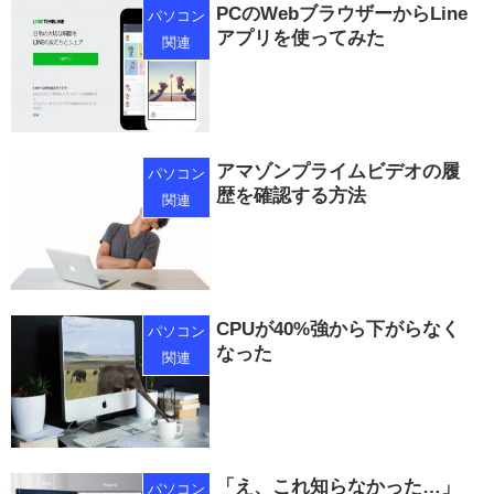
PCのWebブラウザーからLine
パソコン
アプリを使ってみた
関連
アマゾンプライムビデオの履
パソコン
歴を確認する方法
関連
CPUが40%強から下がらなく
パソコン
なった
関連
「え、これ知らなかった…」
パソコン