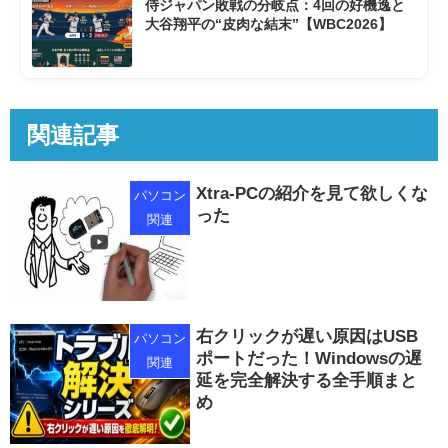
侍ジャパン敗戦の分岐点：4回の好機逸と
大谷翔平の“皮肉な結末”【WBC2026】
関連記事
Xtra-PCの紹介を見て欲しくな
パソコン
った
関連
右クリックが遅い原因はUSB
パソコン
ポートだった！Windowsの遅
関連
延を完全解決する全手順まと
め