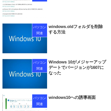
windows.oldフォルダを削除
パソコン
する方法
関連
Windows 10がメジャーアップ
パソコン
デートでバージョンが1607に
関連
なった
windows10への誘導画面
パソコン
関連