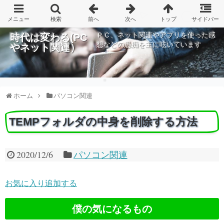
ＰＣ、ネット関連やアプリを使った感
時代は変わる(PC
想などの愚痴を主に呟いています
やネット関連）
ホーム
パソコン関連
TEMPフォルダの中身を削除する方法
2020/12/6
パソコン関連
お気に入り追加する
僕の気になるもの