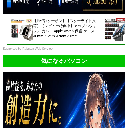
【P5倍+クーポン】【スターライト入
荷】【レビュー特典中】アップルウォ
ッチ カバー apple watch 保護 ケース
46mm 45mm 42mm 41mm
40mm49mm Series 11 10 9 8 6 5 4 3
2 1 SE Ultra 耐衝撃 おしゃれ 薄型
Supported by Rakuten Web Service
全面保護 高透明 防水 防塵 防汚
気になるパソコン