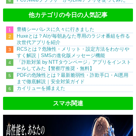
他カテゴリの今日の人気記事
豊橋シーパレスに久々に行きました
Huxeとは？AIが毎朝あなた専用のラジオ番組を作る
次世代アプリを紹介
RCSとは？危険性・メリット・設定方法をわかりや
すく解説｜SMSの進化版メッセージ機能
「詐欺対策 by NTTタウンページ」アプリをインスト
ールしてみた【警察庁推奨・無料】
PDFの危険性とは？最新脆弱性・詐欺手口・AI悪用
まで徹底解説｜安全対策ガイド
カイリューを捕まえた
スマホ関連