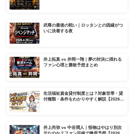
ダウン
武尊の最後の戦い｜ロッタンとの因縁がつ
いに決着する夜
井上拓真 vs 井岡一翔｜夢の対決に揺れる
ファン心理と勝敗予想まとめ
生活福祉資金貸付制度とは？対象世帯・貸
付種類・条件をわかりやすく解説【2026年
版】
井上尚弥 vs 中谷潤人｜怪物はやはり別次
元なのか？ファン目線で徹底予想【2026東