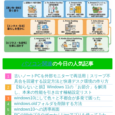
パソコン関連
の今日の人気記事
古いノートPCを外部モニターで再活用｜スリープ不
具合を回避する設定方法と快適デスク環境の作り方
【知らないと損】Windows 11の「お節介」を解消
し、本来の性能を引き出す極秘設定リスト
windows10にして色々と不都合が多発で困った
windows.oldフォルダを削除する方法
windows10への誘導画面
PCのWebブラウザーからLineアプリを使ってみた