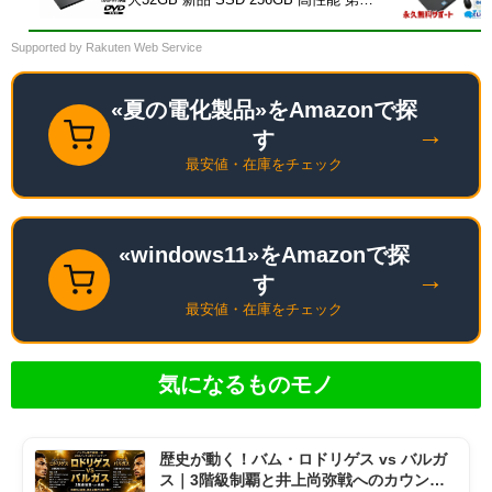
世代 Core i5搭載 DVD 中古ノートパソ
コン Windows11 Pro 店長オススメ お
Supported by Rakuten Web Service
まかせ 15.6型 無線LAN office付き
2026 福袋 ギフト
«夏の電化製品»をAmazonで探
→
す
最安値・在庫をチェック
«windows11»をAmazonで探
→
す
最安値・在庫をチェック
気になるものモノ
歴史が動く！バム・ロドリゲス vs バルガ
ス｜3階級制覇と井上尚弥戦へのカウント