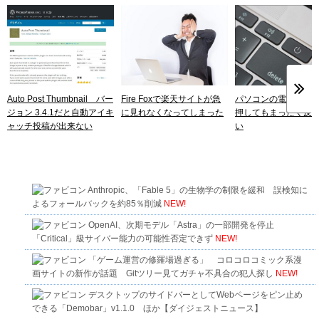
Auto Post Thumbnail バー
Fire Foxで楽天サイトが急
パソコンの電源スイ
ジョン 3.4.1だと自動アイキ
に見れなくなってしまった
押してもまったく反
ャッチ投稿が出来ない
い
Anthropic、「Fable 5」の生物学の制限を緩和 誤検知に
よるフォールバックを約85％削減
NEW!
OpenAI、次期モデル「Astra」の一部開発を停止
「Critical」級サイバー能力の可能性否定できず
NEW!
「ゲーム運営の修羅場過ぎる」 コロコロコミック系漫
画サイトの新作が話題 Gitツリー見てガチャ不具合の犯人探し
NEW!
デスクトップのサイドバーとしてWebページをピン止め
できる「Demobar」v1.1.0 ほか【ダイジェストニュース】