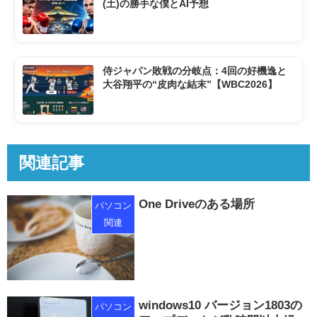
(土)の勝手な僕とAI予想
侍ジャパン敗戦の分岐点：4回の好機逸と
大谷翔平の“皮肉な結末”【WBC2026】
関連記事
One Driveのある場所
パソコン
関連
windows10 バージョン1803の
パソコン