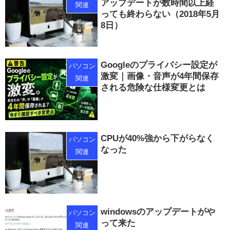
アップデートが数時間以上経
関連
っても終わらない（2018年5月
8日）
Googleのプライバシー設定が
パソコン
激変｜画像・音声が4年間保存
関連
される危険な仕様変更とは
CPUが40%強から下がらなく
パソコン
なった
関連
windowsのアップデートがや
パソコン
って来た
関連