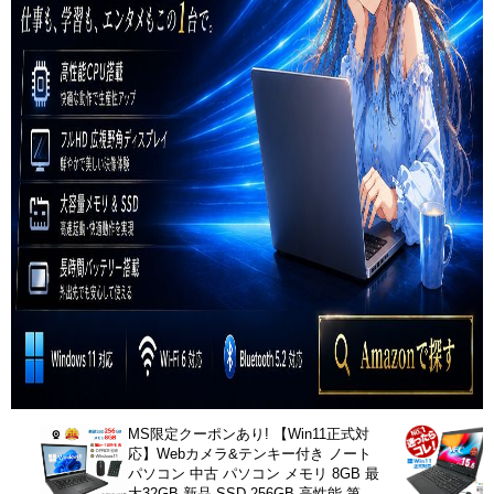
MS限定クーポンあり! 【Win11正式対
応】Webカメラ&テンキー付き ノート
パソコン 中古 パソコン メモリ 8GB 最
大32GB 新品 SSD 256GB 高性能 第8