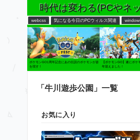
時代は変わる(PCやネ
webcss
気になる今日のPCウィルス関連
window
ポケモンGO1周年記念にあの伝説のポケモンが姿
【ポケモンGO】遂にポケ
を現す！
年迎えました！
「
牛川遊歩公園
」
一覧
お気に入り