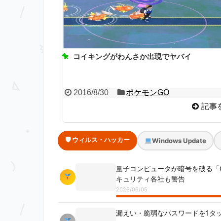
コイキングがわんさか出現でヤバイ
2016/8/30
ポケモンGO
記事
🛡 ウィルス・ハッカー
Windows Update
量子コンピュータが暗号を破る「Q-
キュリティ各社も警告
2026/06/05
漏えい・脆弱なパスワードを1タッ