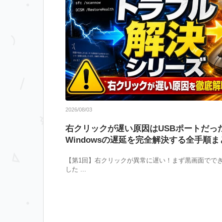
2026/08/03
右クリックが遅い原因はUSBポートだっ
Windowsの遅延を完全解決する全手順ま
【第1回】右クリックが異常に遅い！まず黒画面でで
した ...