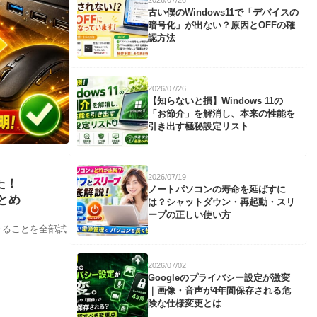
古い僕のWindows11で「デバイスの
暗号化」が出ない？原因とOFFの確
認方法
2026/07/26
【知らないと損】Windows 11の
「お節介」を解消し、本来の性能を
引き出す極秘設定リスト
2026/07/19
た！
ノートパソコンの寿命を延ばすに
とめ
は？シャットダウン・再起動・スリ
ープの正しい使い方
きることを全部試
2026/07/02
Googleのプライバシー設定が激変
｜画像・音声が4年間保存される危
険な仕様変更とは