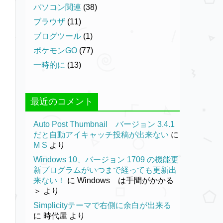
パソコン関連
(38)
ブラウザ
(11)
ブログツール
(1)
ポケモンGO
(77)
一時的に
(13)
最近のコメント
Auto Post Thumbnail バージョン 3.4.1
だと自動アイキャッチ投稿が出来ない
に
M S
より
Windows 10、バージョン 1709 の機能更
新プログラムがいつまで経っても更新出
来ない！
に
Windows は手間がかかる
＞
より
Simplicityテーマで右側に余白が出来る
に
時代屋
より