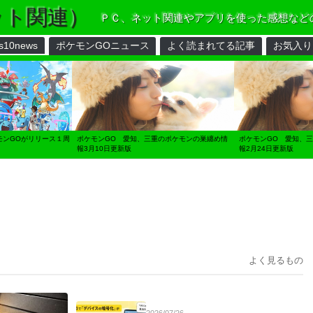
ット関連）
ＰＣ、ネット関連やアプリを使った感想など
s10news
ポケモンGOニュース
よく読まれてる記事
お気入り
モンGOがリリース１周
ポケモンGO 愛知、三重のポケモンの巣纏め情
ポケモンGO 愛知、
報3月10日更新版
報2月24日更新版
よく見るもの
2026/07/26