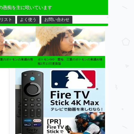
の愚痴を主に呟いています
リスト
よく使う
お問い合わせ
三重のポケモンの巣纏め情
ポケモンGO 愛知、三重のポケモンの巣纏め情
報2月12日更新版