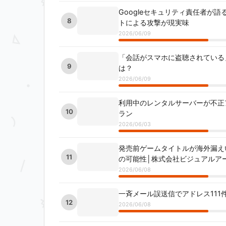
Googleセキュリティ責任者が
8
トによる攻撃が現実味
2026/06/09
「会話がスマホに盗聴されている
9
は？
2026/06/09
利用中のレンタルサーバーが不正
10
ラン
2026/06/03
発売前ゲームタイトルが海外漏えい
11
の可能性│株式会社ビジュアルア
2026/06/08
一斉メール誤送信でアドレス111
12
2026/06/08