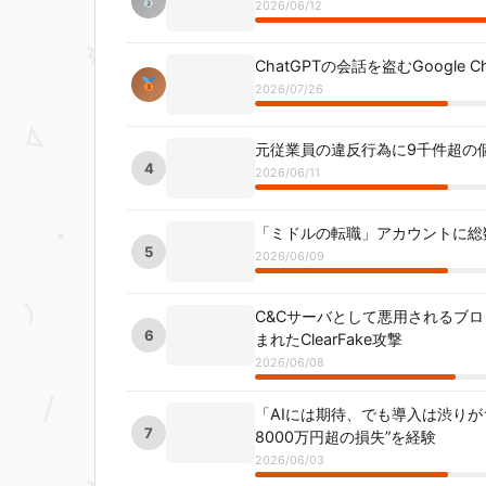
2026/06/12
ChatGPTの会話を盗むGoogle
2026/07/26
元従業員の違反行為に9千件超の個人情
4
2026/06/11
「ミドルの転職」アカウントに総数
5
2026/06/09
C&Cサーバとして悪用されるブ
6
まれたClearFake攻撃
2026/06/08
「AIには期待、でも導入は渋りが
7
8000万円超の損失”を経験
2026/06/03