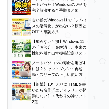
ートだった！Windowsの遅延を
完全解決する全手順まとめ
古い僕のWindows11で「デバイ
スの暗号化」が出ない？原因と
OFFの確認方法
【知らないと損】Windows 11
の「お節介」を解消し、本来の
性能を引き出す極秘設定リスト
ノートパソコンの寿命を延ばす
には？シャットダウン・再起
動・スリープの正しい使い方
【衝撃】10年ぶりにHTMLを書
いたら名作「エディフリ」が起
動しない件！代わりの神ソフト
2選