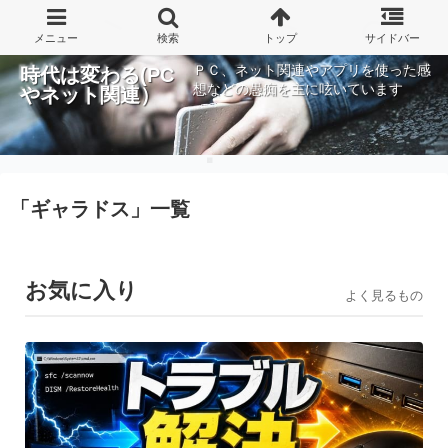
ＰＣ、ネット関連やアプリを使った感
時代は変わる(PC
想などの愚痴を主に呟いています
やネット関連）
「
ギャラドス
」
一覧
お気に入り
よく見るもの