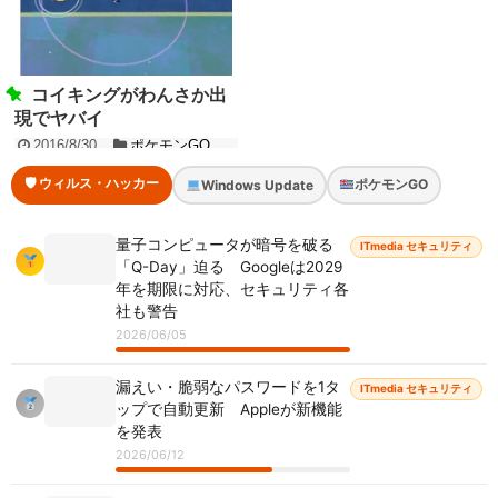
コイキングがわんさか出
現でヤバイ
2016/8/30
ポケモンGO
🛡 ウィルス・ハッカー
ポケモンGO
Windows Update
量子コンピュータが暗号を破る
ITmedia セキュリティ
「Q-Day」迫る Googleは2029
年を期限に対応、セキュリティ各
社も警告
2026/06/05
漏えい・脆弱なパスワードを1タ
ITmedia セキュリティ
ップで自動更新 Appleが新機能
を発表
2026/06/12