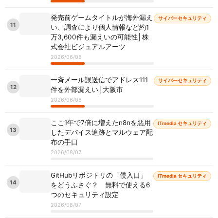
発売前ゲームタイトルが海外漏え
サイバーセキュリティ
11
い、調査により個人情報など約1
万3,600件も漏えいの可能性│株
式会社ビジュアルアーツ
2026/06/08
一斉メール誤送信でアドレス111
サイバーセキュリティ
12
件を外部漏えい│大阪市
2026/06/08
ここ1年で7倍に増えたn8nを悪用
ITmedia セキュリティ
13
したデバイス追跡とマルウェア配
布の手口
2026/08/07
GitHubリポジトリの「侵入口」
ITmedia セキュリティ
14
をどうふさぐ？ 無料で使える6
つのセキュリティ設定
2026/08/07