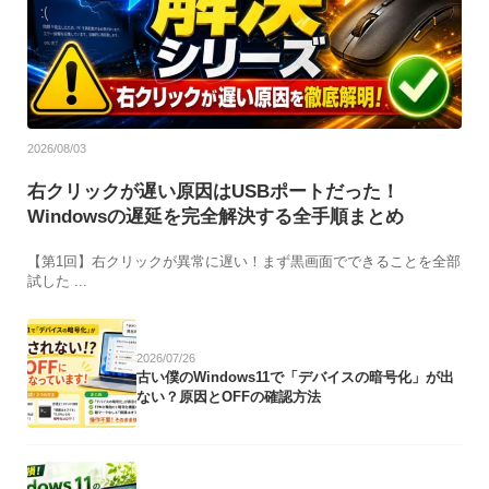
2026/08/03
右クリックが遅い原因はUSBポートだった！
Windowsの遅延を完全解決する全手順まとめ
【第1回】右クリックが異常に遅い！まず黒画面でできることを全部
試した ...
2026/07/26
古い僕のWindows11で「デバイスの暗号化」が出
ない？原因とOFFの確認方法