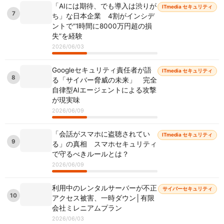
「AIには期待、でも導入は渋りが
ITmedia セキュリティ
7
ち」な日本企業 4割がインシデ
ントで“1時間に8000万円超の損
失”を経験
2026/06/03
Googleセキュリティ責任者が語
ITmedia セキュリティ
8
る「サイバー脅威の未来」 完全
自律型AIエージェントによる攻撃
が現実味
2026/06/09
「会話がスマホに盗聴されてい
ITmedia セキュリティ
9
る」の真相 スマホセキュリティ
で守るべきルールとは？
2026/06/09
利用中のレンタルサーバーが不正
サイバーセキュリティ
10
アクセス被害、一時ダウン│有限
会社ミレニアムプラン
2026/06/03