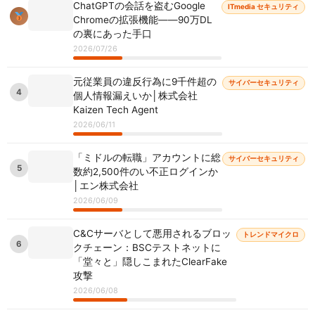
ChatGPTの会話を盗むGoogle
ITmedia セキュリティ
Chromeの拡張機能――90万DL
の裏にあった手口
2026/07/26
元従業員の違反行為に9千件超の
サイバーセキュリティ
4
個人情報漏えいか│株式会社
Kaizen Tech Agent
2026/06/11
「ミドルの転職」アカウントに総
サイバーセキュリティ
5
数約2,500件のい不正ログインか
│エン株式会社
2026/06/09
C&Cサーバとして悪用されるブロッ
トレンドマイクロ
6
クチェーン：BSCテストネットに
「堂々と」隠しこまれたClearFake
攻撃
2026/06/08