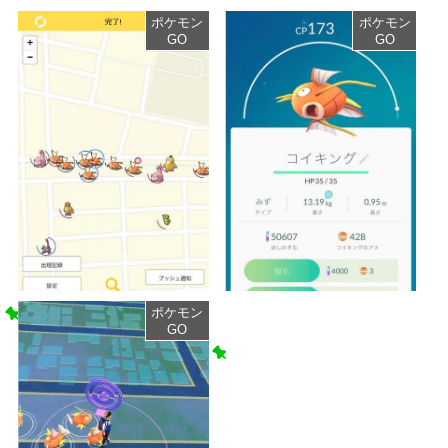
ポケモン
ポケモン
GO
GO
ポケモン
ポケモンGO コイキング
GO
進化からギャラドス2体目を
ポケモンGO コイキング
作る
進化から3体目のギャラドス
2016/9/10
ポケモンGO
を作る
2016/9/12
ポケモンGO