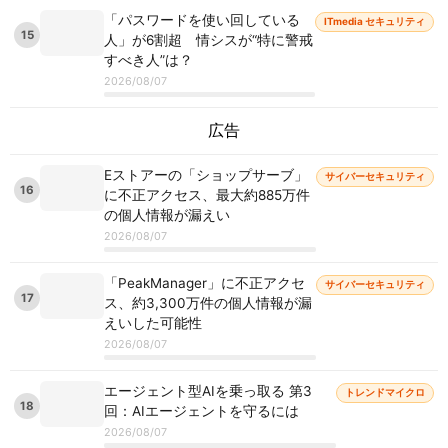
「パスワードを使い回している
ITmedia セキュリティ
15
人」が6割超 情シスが“特に警戒
すべき人”は？
2026/08/07
広告
Eストアーの「ショップサーブ」
サイバーセキュリティ
16
に不正アクセス、最大約885万件
の個人情報が漏えい
2026/08/07
「PeakManager」に不正アクセ
サイバーセキュリティ
17
ス、約3,300万件の個人情報が漏
えいした可能性
2026/08/07
エージェント型AIを乗っ取る 第3
トレンドマイクロ
18
回：AIエージェントを守るには
2026/08/07