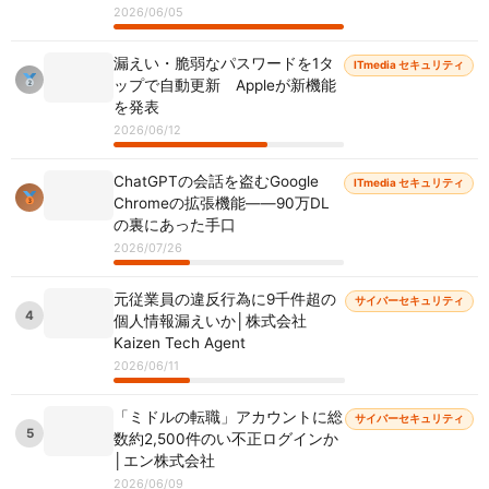
2026/06/05
漏えい・脆弱なパスワードを1タ
ITmedia セキュリティ
ップで自動更新 Appleが新機能
を発表
2026/06/12
ChatGPTの会話を盗むGoogle
ITmedia セキュリティ
Chromeの拡張機能――90万DL
の裏にあった手口
2026/07/26
元従業員の違反行為に9千件超の
サイバーセキュリティ
4
個人情報漏えいか│株式会社
Kaizen Tech Agent
2026/06/11
「ミドルの転職」アカウントに総
サイバーセキュリティ
5
数約2,500件のい不正ログインか
│エン株式会社
2026/06/09