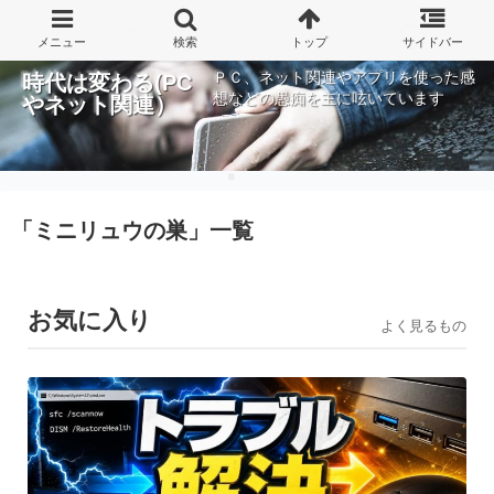
ＰＣ、ネット関連やアプリを使った感
時代は変わる(PC
想などの愚痴を主に呟いています
やネット関連）
「
ミニリュウの巣
」
一覧
お気に入り
よく見るもの