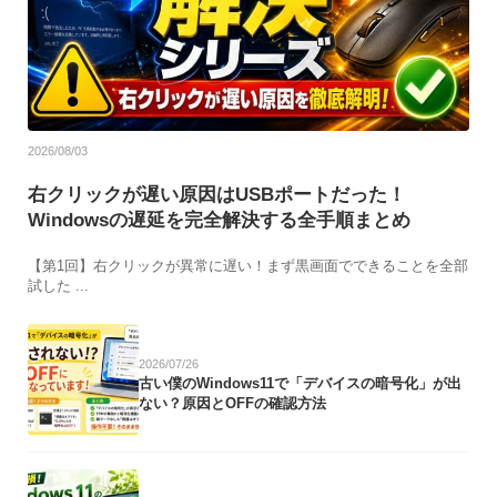
2026/08/03
右クリックが遅い原因はUSBポートだった！
Windowsの遅延を完全解決する全手順まとめ
【第1回】右クリックが異常に遅い！まず黒画面でできることを全部
試した ...
2026/07/26
古い僕のWindows11で「デバイスの暗号化」が出
ない？原因とOFFの確認方法