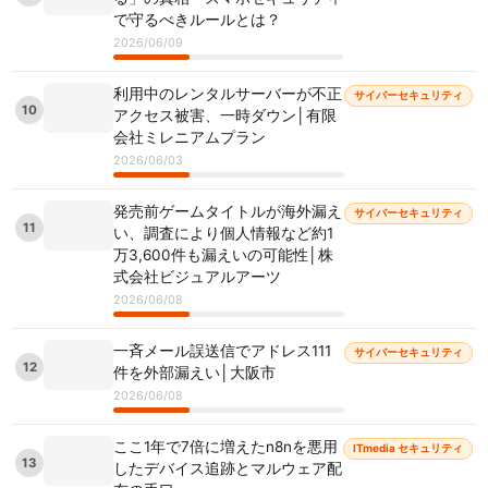
で守るべきルールとは？
2026/06/09
利用中のレンタルサーバーが不正
サイバーセキュリティ
10
アクセス被害、一時ダウン│有限
会社ミレニアムプラン
2026/06/03
発売前ゲームタイトルが海外漏え
サイバーセキュリティ
11
い、調査により個人情報など約1
万3,600件も漏えいの可能性│株
式会社ビジュアルアーツ
2026/06/08
一斉メール誤送信でアドレス111
サイバーセキュリティ
12
件を外部漏えい│大阪市
2026/06/08
ここ1年で7倍に増えたn8nを悪用
ITmedia セキュリティ
13
したデバイス追跡とマルウェア配