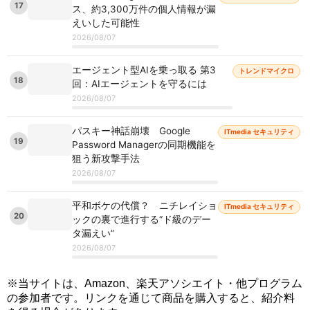
17
ス、約3,300万件の個人情報が漏
えいした可能性
2026/08/07
エージェント型AIを乗っ取る 第3
トレンドマイクロ
18
回：AIエージェントを守るには
2026/08/07
パスキー神話崩壊 Google
ITmedia セキュリティ
19
Password Managerの同期機能を
狙う新攻撃手法
2026/08/07
平和ボケの代償？ ニチレイショ
ITmedia セキュリティ
20
ックの裏で進行する“ド級のデー
タ漏えい”
2026/08/07
※当サイトは、Amazon、楽天アソシエイト・他プログラム
の参加者です。リンクを通じて商品を購入すると、紹介料