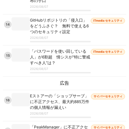
布の手口
2026/08/07
GitHubリポジトリの「侵入口」
ITmedia セキュリティ
14
をどうふさぐ？ 無料で使える6
つのセキュリティ設定
2026/08/07
「パスワードを使い回している
ITmedia セキュリティ
15
人」が6割超 情シスが“特に警戒
すべき人”は？
2026/08/07
広告
Eストアーの「ショップサーブ」
サイバーセキュリティ
16
に不正アクセス、最大約885万件
の個人情報が漏えい
2026/08/07
「PeakManager」に不正アクセ
サイバーセキュリティ