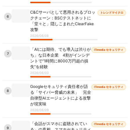
C&Cサーバとして悪用されるブロッ
トレンドマイクロ
6
クチェーン：BSCテストネットに
「堂々と」隠しこまれたClearFake
攻撃
2026/06/08
「AIには期待、でも導入は渋りが
ITmedia セキュリティ
7
ち」な日本企業 4割がインシデ
ントで“1時間に8000万円超の損
失”を経験
2026/06/03
Googleセキュリティ責任者が語
ITmedia セキュリティ
8
る「サイバー脅威の未来」 完全
自律型AIエージェントによる攻撃
が現実味
2026/06/09
「会話がスマホに盗聴されてい
ITmedia セキュリティ
9
る」の真相 スマホセキュリティ