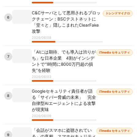
C&Cサーバとして悪用されるブロッ
トレンドマイクロ
6
クチェーン：BSCテストネットに
「堂々と」隠しこまれたClearFake
攻撃
2026/06/08
「AIには期待、でも導入は渋りが
ITmedia セキュリティ
7
ち」な日本企業 4割がインシデ
ントで“1時間に8000万円超の損
失”を経験
2026/06/03
Googleセキュリティ責任者が語
ITmedia セキュリティ
8
る「サイバー脅威の未来」 完全
自律型AIエージェントによる攻撃
が現実味
2026/06/09
「会話がスマホに盗聴されてい
ITmedia セキュリティ
9
る」の真相 スマホセキュリティ