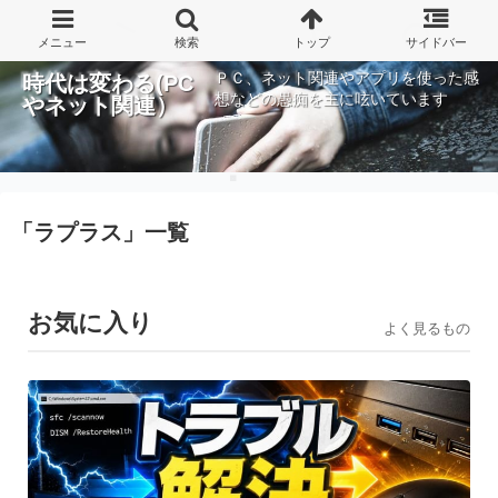
ＰＣ、ネット関連やアプリを使った感
時代は変わる(PC
想などの愚痴を主に呟いています
やネット関連）
「
ラプラス
」
一覧
お気に入り
よく見るもの