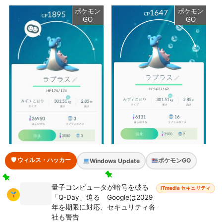
ポケモン
ポケモン
GO
GO
🛡 ウィルス・ハッカー
ポケモンGO
Windows Update
10kmタマゴからラプラス
ポケモンGO 相棒連れて
産まれた
量子コンピュータが暗号を破る
初のアメを貰った
ITmedia セキュリティ
2016/8/28
ポケモンGO
「Q-Day」迫る Googleは2029
2016/9/17
ポケモンGO
年を期限に対応、セキュリティ各
社も警告