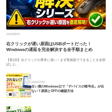
2026/08/03
右クリックが遅い原因はUSBポートだった！
Windowsの遅延を完全解決する全手順まとめ
【第1回】右クリックが異常に遅い！まず黒画面でできることを全部
試した ...
2026/07/26
古い僕のWindows11で「デバイスの暗号化」が出
ない？原因とOFFの確認方法