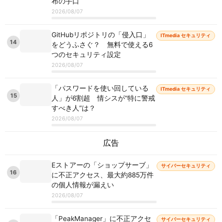
布の手口
2026/08/07
GitHubリポジトリの「侵入口」
ITmedia セキュリティ
14
をどうふさぐ？ 無料で使える6
つのセキュリティ設定
2026/08/07
「パスワードを使い回している
ITmedia セキュリティ
15
人」が6割超 情シスが“特に警戒
すべき人”は？
2026/08/07
広告
Eストアーの「ショップサーブ」
サイバーセキュリティ
16
に不正アクセス、最大約885万件
の個人情報が漏えい
2026/08/07
「PeakManager」に不正アクセ
サイバーセキュリティ