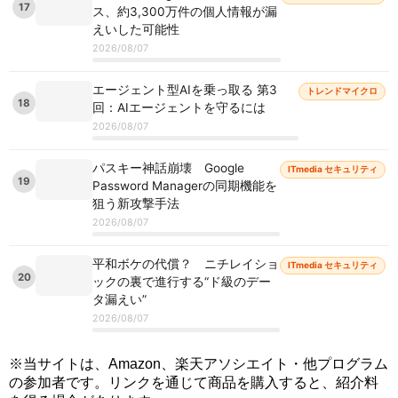
17
ス、約3,300万件の個人情報が漏
えいした可能性
2026/08/07
エージェント型AIを乗っ取る 第3
トレンドマイクロ
18
回：AIエージェントを守るには
2026/08/07
パスキー神話崩壊 Google
ITmedia セキュリティ
19
Password Managerの同期機能を
狙う新攻撃手法
2026/08/07
平和ボケの代償？ ニチレイショ
ITmedia セキュリティ
20
ックの裏で進行する“ド級のデー
タ漏えい”
2026/08/07
※当サイトは、Amazon、楽天アソシエイト・他プログラム
の参加者です。リンクを通じて商品を購入すると、紹介料