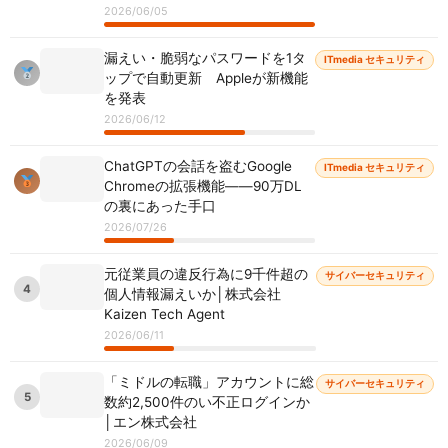
2026/06/05
漏えい・脆弱なパスワードを1タ
ITmedia セキュリティ
ップで自動更新 Appleが新機能
を発表
2026/06/12
ChatGPTの会話を盗むGoogle
ITmedia セキュリティ
Chromeの拡張機能――90万DL
の裏にあった手口
2026/07/26
元従業員の違反行為に9千件超の
サイバーセキュリティ
4
個人情報漏えいか│株式会社
Kaizen Tech Agent
2026/06/11
「ミドルの転職」アカウントに総
サイバーセキュリティ
5
数約2,500件のい不正ログインか
│エン株式会社
2026/06/09