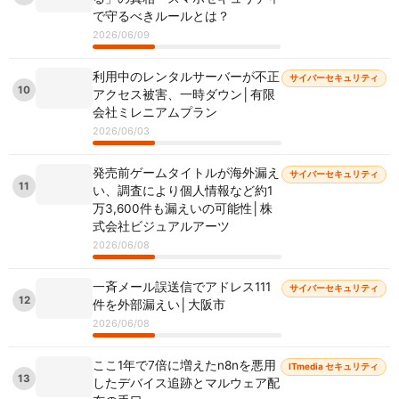
で守るべきルールとは？
2026/06/09
利用中のレンタルサーバーが不正
サイバーセキュリティ
10
アクセス被害、一時ダウン│有限
会社ミレニアムプラン
2026/06/03
発売前ゲームタイトルが海外漏え
サイバーセキュリティ
11
い、調査により個人情報など約1
万3,600件も漏えいの可能性│株
式会社ビジュアルアーツ
2026/06/08
一斉メール誤送信でアドレス111
サイバーセキュリティ
12
件を外部漏えい│大阪市
2026/06/08
ここ1年で7倍に増えたn8nを悪用
ITmedia セキュリティ
13
したデバイス追跡とマルウェア配