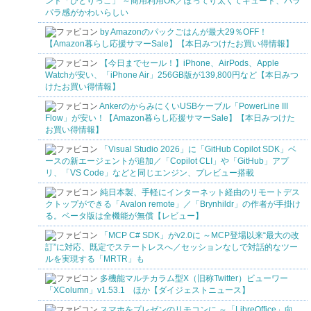
ント「ひとりっこ」 ～商用利用OK／ぽってり太くてキュート、パラ
パラ感がかわいらしい
by Amazonのパックごはんが最大29％OFF！
【Amazon暮らし応援サマーSale】【本日みつけたお買い得情報】
【今日までセール！】iPhone、AirPods、Apple
Watchが安い、「iPhone Air」256GB版が139,800円など【本日みつ
けたお買い得情報】
AnkerのからみにくいUSBケーブル「PowerLine III
Flow」が安い！【Amazon暮らし応援サマーSale】【本日みつけた
お買い得情報】
「Visual Studio 2026」に「GitHub Copilot SDK」ベ
ースの新エージェントが追加／「Copilot CLI」や「GitHub」アプ
リ、「VS Code」などと同じエンジン、プレビュー搭載
純日本製、手軽にインターネット経由のリモートデス
クトップができる「Avalon remote」／「Brynhildr」の作者が手掛け
る。ベータ版は全機能が無償【レビュー】
「MCP C# SDK」がv2.0に ～MCP登場以来“最大の改
訂”に対応、既定でステートレスへ／セッションなしで対話的なツー
ルを実現する「MRTR」も
多機能マルチカラム型X（旧称Twitter）ビューワー
「XColumn」v1.53.1 ほか【ダイジェストニュース】
スマホをプレゼンのリモコンに ～「LibreOffice」向