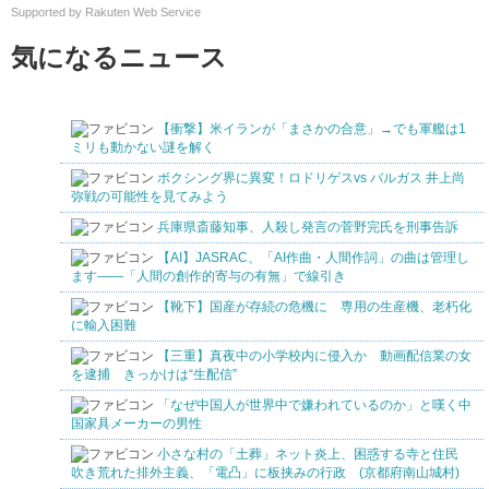
コン Windows11 Pro 店長オススメ お
Supported by Rakuten Web Service
まかせ 15.6型 無線LAN office付き
2026 福袋 ギフト
気になるニュース
【衝撃】米イランが「まさかの合意」→でも軍艦は1
ミリも動かない謎を解く
ボクシング界に異変！ロドリゲスvs バルガス 井上尚
弥戦の可能性を見てみよう
兵庫県斎藤知事、人殺し発言の菅野完氏を刑事告訴
【AI】JASRAC、「AI作曲・人間作詞」の曲は管理し
ます――「人間の創作的寄与の有無」で線引き
【靴下】国産が存続の危機に 専用の生産機、老朽化
に輸入困難
【三重】真夜中の小学校内に侵入か 動画配信業の女
を逮捕 きっかけは“生配信”
「なぜ中国人が世界中で嫌われているのか」と嘆く中
国家具メーカーの男性
小さな村の「土葬」ネット炎上、困惑する寺と住民
吹き荒れた排外主義、「電凸」に板挟みの行政 (京都府南山城村)