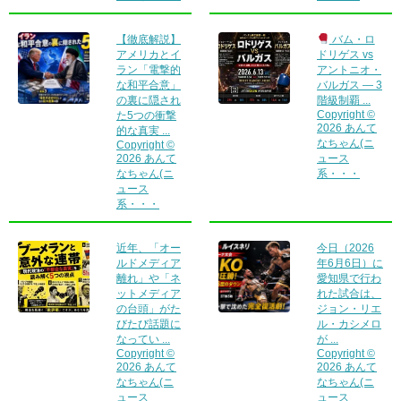
【徹底解説】
バム・ロ
アメリカとイ
ドリゲス vs
ラン「電撃的
アントニオ・
な和平合意」
バルガス — 3
の裏に隠され
階級制覇 ...
Copyright ©
た5つの衝撃
2026 あんて
的な真実 ...
なちゃん(ニ
Copyright ©
2026 あんて
ュース
なちゃん(ニ
系・・・
ュース
系・・・
近年、「オー
今日（2026
ルドメディア
年6月6日）に
離れ」や「ネ
愛知県で行わ
ットメディア
れた試合は、
の台頭」がた
ジョン・リエ
びたび話題に
ル・カシメロ
なってい ...
が ...
Copyright ©
Copyright ©
2026 あんて
2026 あんて
なちゃん(ニ
なちゃん(ニ
ュース
ュース