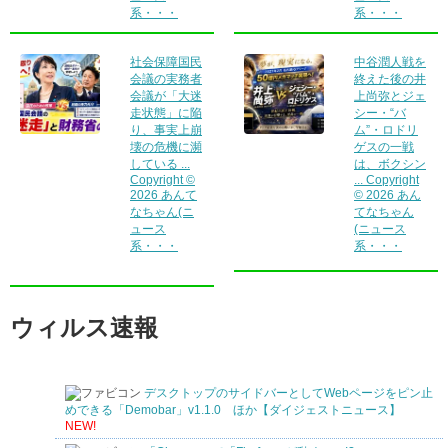
系・・・
系・・・
社会保障国民
中谷潤人戦を
会議の実務者
終えた後の井
会議が「大迷
上尚弥とジェ
走状態」に陥
シー・“バ
り、事実上崩
ム”・ロドリ
壊の危機に瀕
ゲスの一戦
している ...
は、ボクシン
Copyright ©
... Copyright
2026 あんて
© 2026 あん
なちゃん(ニ
てなちゃん
ュース
(ニュース
系・・・
系・・・
ウィルス速報
デスクトップのサイドバーとしてWebページをピン止
めできる「Demobar」v1.1.0 ほか【ダイジェストニュース】
NEW!