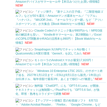
Amazonデバイスがサマーセール中【本日みつけたお買い得情報】
NEW!
『ドッジ弾子』『新テニスの王子様』『二階堂地獄ゴ
ルフ』などが50％還元！Amazonマンガ週末セール／『リアル』
『ハナバス』『MAJOR 2nd』『オールラウンダー廻』など「アツい
スポーツマンガ」が大集合【Book Watch/セール情報】
NEW!
Claude Codeのテクニック集が990円から！MPEG技
術の解説本も安い、「Kindle本サマーセール」第2弾開始！／Excel
のCOPILOT関数本やRAGの活用本も990円！【Book Watch/セール
情報】
NEW!
Snapdragon XのNPUでチャットAIが動く！
Qualcomm向けAI実行環境「GenieX」を試してみた
NEW!
モトローラのAndroidスマホが最安17,820円！
Amazonでセール中【本日みつけたお買い得情報】
NEW!
「Windows 10 Enterprise LTSC 2021」のサポート終
了迫る、2027年1月12日まで ～ESUは9月1日から販売／1年目は1
台61米ドル、毎年倍額で最長3年。あくまで移行への“橋渡し”
NEW!
無料版「ChatGPT」にも「GPT-5.6 Luna」が開放、
テキストチャットは無制限へ／Plus/Proでも「GPT-5.6 Sol」が強
化、即答・熟考をスライダーで調整
NEW!
【アップデート情報】窓の杜収録ソフト 8月7日
～「Adobe Acrobat Reader」「Firefox」「Google Chrome」など