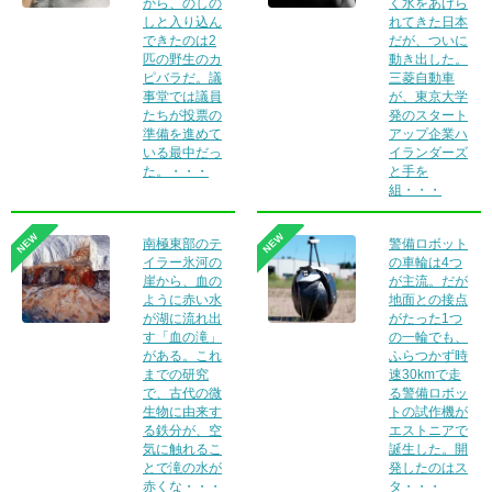
から、のしの
く水をあけら
しと入り込ん
れてきた日本
できたのは2
だが、ついに
匹の野生のカ
動き出した。
ピバラだ。議
三菱自動車
事堂では議員
が、東京大学
たちが投票の
発のスタート
準備を進めて
アップ企業ハ
いる最中だっ
イランダーズ
た。・・・
と手を
組・・・
NEW
NEW
南極東部のテ
警備ロボット
イラー氷河の
の車輪は4つ
崖から、血の
が主流。だが
ように赤い水
地面との接点
が湖に流れ出
がたった1つ
す「血の滝」
の一輪でも、
がある。これ
ふらつかず時
までの研究
速30kmで走
で、古代の微
る警備ロボッ
生物に由来す
トの試作機が
る鉄分が、空
エストニアで
気に触れるこ
誕生した。開
とで滝の水が
発したのはス
赤くな・・・
タ・・・