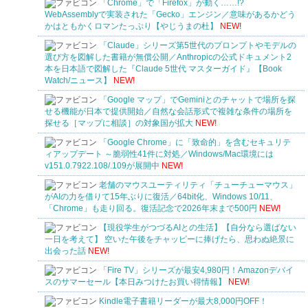
「Chrome」で「Firefox」が動く……!?
WebAssemblyで実装された「Gecko」エンジン／意味があるかどう
かはともかくロマンたっぷり【やじうまの杜】
NEW!
「Claude」シリーズ第5世代のプロンプトやモデルの
選び方を図解した書籍が無償公開／Anthropicの公式ドキュメント2
本を日本語で図解した『Claude 5世代 マスターガイド』【Book
Watch/ニュース】
NEW!
「Google マップ」でGeminiとのチャットで場所を探
せる機能が日本で提供開始／自然な会話形式で複雑な条件の場所を
探せる［マップに相談］の対象国が拡大
NEW!
「Google Chrome」に「致命的」を含むセキュリテ
ィアップデート ～脆弱性41件に対処／Windows/Mac環境には
v151.0.7922.108/.109が展開中
NEW!
老舗のマウスユーティリティ「チューチューマウス」
がAIの力を借りて15年ぶりに復活／64bit化、Windows 10/11、
「Chrome」も走り回る。復活記念で2026年末まで500円
NEW!
【現役学生がつづるAIとの生活】【自分なら選ばない
一日を考えて】 空いた午後をチャッピーに捧げたら、思わぬ絶景に
出会った話
NEW!
「Fire TV」シリーズが最安4,980円！Amazonデバイ
スのサマーセール【本日みつけたお買い得情報】
NEW!
Kindle電子書籍リーダーが最大8,000円OFF！