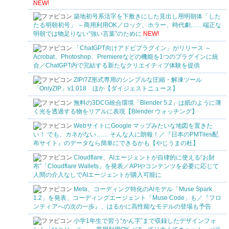
NEW!
築地初号系活字を下敷きにした見出し用明朝体「した
たる明朝初号」 ～商用利用OK／ロック、ホラー、時代劇……端正な
明朝では物足りない“強い言葉”のために
NEW!
「ChatGPT向けアドビプラグイン」がリリース ～
Acrobat、Photoshop、Premiereなどの機能を1つのプラグインに統
合／ChatGPT内で完結する新たなクリエイティブ体験を提供
ZIP/7Z形式専用のシンプルな圧縮・解凍ツール
「OnlyZIP」v1.018 ほか【ダイジェストニュース】
無料の3DCG統合環境「Blender 5.2」は紙のように薄
く光を透過する物をリアルに表現【Blender ウォッチング】
WebサイトにGoogle マップみたいな地図を置きた
い！ でも、カネがない…… そんな人に朗報！／『日本のPMTiles配
布サイト』のデータなら簡単にできるかも【やじうまの杜】
Cloudflare、AIエージェントが自律的に使える“お財
布”「Cloudflare Wallets」を発表／APIやコンテンツを必要に応じて
人間の介入なしでAIエージェントが購入可能に
Meta、コーディング特化のAIモデル「Muse Spark
1.2」を発表、コーディングエージェント「Muse Code」も／『フロ
ンティアへの次の一歩』、はるかに高性能なモデルの登場も予告
小学1年生で習う“かん字”まで収録したデザインフォ