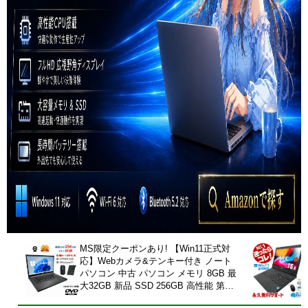
MS限定クーポンあり! 【Win11正式対
応】Webカメラ&テンキー付き ノート
パソコン 中古 パソコン メモリ 8GB 最
大32GB 新品 SSD 256GB 高性能 第8
世代 Core i5搭載 DVD 中古ノートパソ