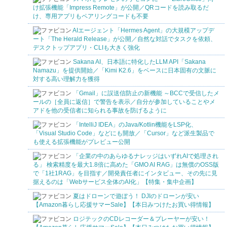
け拡張機能「Impress Remote」が公開／QRコードを読み取るだ
け、専用アプリもペアリングコードも不要
AIエージェント「Hermes Agent」の大規模アップデ
ート「The Herald Release」が公開／自然な対話でタスクを依頼、
デスクトップアプリ・CLIも大きく強化
Sakana AI、日本語に特化したLLM API「Sakana
Namazu」を提供開始／「Kimi K2.6」をベースに日本固有の文脈に
対する高い理解力を獲得
「Gmail」に誤送信防止の新機能 ～BCCで受信したメ
ールの［全員に返信］で警告を表示／自分が参加していることやメ
アドを他の受信者に知られる事故を防げるように
「IntelliJ IDEA」のJava/Kotlin機能をLSP化、
「Visual Studio Code」などにも開放／「Cursor」など派生製品で
も使える拡張機能がプレビュー公開
「企業の中のあらゆるナレッジはいずれAIで処理され
る」 検索精度を最大1.8倍に高めた「GMO AI RAG」は無償のOSS版
で「1社1RAG」を目指す／開発責任者にインタビュー、その先に見
据えるのは「Webサービス全体のAI化」【特集・集中企画】
夏はドローンで遊ぼう！ DJIのドローンが安い
【Amazon暮らし応援サマーSale】【本日みつけたお買い得情報】
ロジテックのCDレコーダー＆プレーヤーが安い！