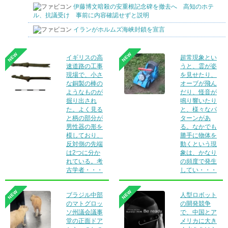
伊藤博文暗殺の安重根記念碑を撤去へ 高知のホテ
ル、抗議受け 事前に内容確認せずと説明
イランがホルムズ海峡封鎖を宣言
NEW
NEW
イギリスの高
超常現象とい
速道路の工事
うと、霊が姿
現場で、小さ
を見せたり、
な銅製の棒の
オーブが飛ん
ようなものが
だり、怪音が
掘り出され
鳴り響いたり
た。よく見る
と、様々なパ
と柄の部分が
ターンがあ
男性器の形を
る。なかでも
模しており、
勝手に物体を
反対側の先端
動くという現
は2つに分か
象は、かなり
れている。考
の頻度で発生
古学者・・・
してい・・・
NEW
NEW
ブラジル中部
人型ロボット
のマトグロッ
の開発競争
ソ州議会議事
で、中国とア
堂の正面ドア
メリカに大き