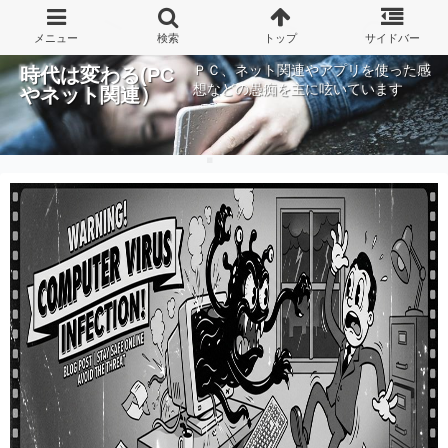
ＰＣ、ネット関連やアプリを使った感
時代は変わる(PC
想などの愚痴を主に呟いています
やネット関連）