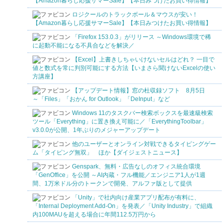
【Amazon暮らし応援サマーSale】【本日みつけたお買い得情報】
ロジクールのトラックボール＆マウスが安い！
【Amazon暮らし応援サマーSale】【本日みつけたお買い得情報】
「Firefox 153.0.3」がリリース ～Windows環境で稀
に起動不能になる不具合などを解決／
【Excel】上書きしちゃいけないセルはどれ？ 一目で
値と数式を常に判別可能にする方法【いまさら聞けないExcelの使い
方講座】
【アップデート情報】窓の杜収録ソフト 8月5日
～「Files」「おかん for Outlook」「DeInput」など
Windows 11のタスクバー検索ボックスを最速級検索
ツール「Everything」に置き換え可能に／「EverythingToolbar」
v3.0.0が公開、1年ぶりのメジャーアップデート
他のユーザーとオンライン対戦できるタイピングゲー
ム「タイピング無双」 ほか【ダイジェストニュース】
Genspark、無料・広告なしのオフィス統合環境
「GenOffice」を公開 ～AI内蔵・フル機能／エンジニア1人が1週
間、1万米ドル分のトークンで開発、アルファ版として提供
「Unity」で社内向け産業アプリ配布が有料に、
「Internal Deployment Add-On」を発表／「Unity Industry」で組織
内100MAUを超える場合に年間112.5万円から