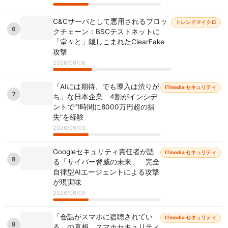
C&Cサーバとして悪用されるブロッ
トレンドマイクロ
6
クチェーン：BSCテストネットに
「堂々と」隠しこまれたClearFake
攻撃
2026/06/08
「AIには期待、でも導入は渋りが
ITmedia セキュリティ
7
ち」な日本企業 4割がインシデ
ントで“1時間に8000万円超の損
失”を経験
2026/06/03
Googleセキュリティ責任者が語
ITmedia セキュリティ
8
る「サイバー脅威の未来」 完全
自律型AIエージェントによる攻撃
が現実味
2026/06/09
「会話がスマホに盗聴されてい
ITmedia セキュリティ
9
る」の真相 スマホセキュリティ