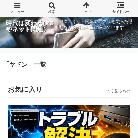
ＰＣ、ネット関連やアプリを使った感
時代は変わる(PC
想などの愚痴を主に呟いています
やネット関連）
「
ヤドン
」
一覧
お気に入り
よく見るもの