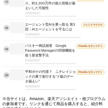
17
ス、約3,300万件の個人情報が漏
えいした可能性
2026/08/07
エージェント型AIを乗っ取る 第3
トレンドマイクロ
18
回：AIエージェントを守るには
2026/08/07
パスキー神話崩壊 Google
ITmedia セキュリティ
19
Password Managerの同期機能を
狙う新攻撃手法
2026/08/07
平和ボケの代償？ ニチレイショ
ITmedia セキュリティ
20
ックの裏で進行する“ド級のデー
タ漏えい”
2026/08/07
※当サイトは、Amazon、楽天アソシエイト・他プログラム
の参加者です。リンクを通じて商品を購入すると、紹介料