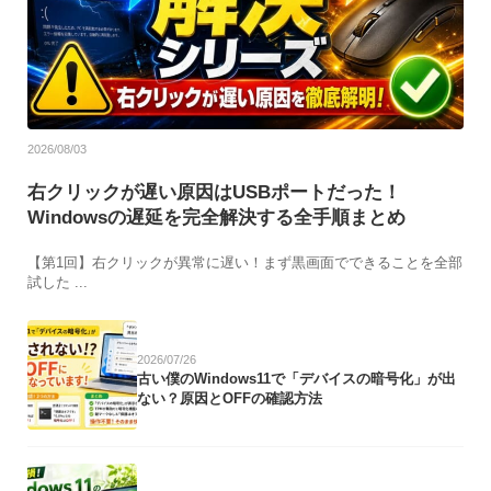
2026/08/03
右クリックが遅い原因はUSBポートだった！
Windowsの遅延を完全解決する全手順まとめ
【第1回】右クリックが異常に遅い！まず黒画面でできることを全部
試した ...
2026/07/26
古い僕のWindows11で「デバイスの暗号化」が出
ない？原因とOFFの確認方法