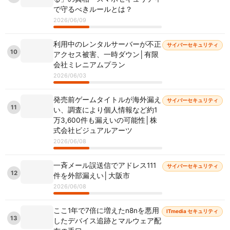
で守るべきルールとは？
2026/06/09
利用中のレンタルサーバーが不正
サイバーセキュリティ
10
アクセス被害、一時ダウン│有限
会社ミレニアムプラン
2026/06/03
発売前ゲームタイトルが海外漏え
サイバーセキュリティ
11
い、調査により個人情報など約1
万3,600件も漏えいの可能性│株
式会社ビジュアルアーツ
2026/06/08
一斉メール誤送信でアドレス111
サイバーセキュリティ
12
件を外部漏えい│大阪市
2026/06/08
ここ1年で7倍に増えたn8nを悪用
ITmedia セキュリティ
13
したデバイス追跡とマルウェア配