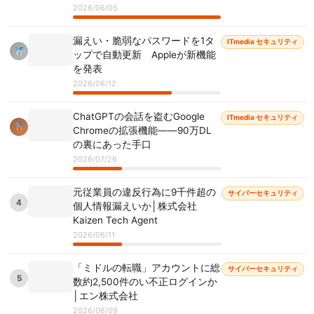
2026/06/05
漏えい・脆弱なパスワードを1タ
ITmedia セキュリティ
ップで自動更新 Appleが新機能
を発表
2026/06/12
ChatGPTの会話を盗むGoogle
ITmedia セキュリティ
Chromeの拡張機能――90万DL
の裏にあった手口
2026/07/26
元従業員の違反行為に9千件超の
サイバーセキュリティ
4
個人情報漏えいか│株式会社
Kaizen Tech Agent
2026/06/11
「ミドルの転職」アカウントに総
サイバーセキュリティ
5
数約2,500件のい不正ログインか
│エン株式会社
2026/06/09