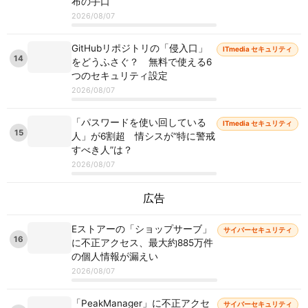
布の手口
2026/08/07
GitHubリポジトリの「侵入口」
ITmedia セキュリティ
14
をどうふさぐ？ 無料で使える6
つのセキュリティ設定
2026/08/07
「パスワードを使い回している
ITmedia セキュリティ
15
人」が6割超 情シスが“特に警戒
すべき人”は？
2026/08/07
広告
Eストアーの「ショップサーブ」
サイバーセキュリティ
16
に不正アクセス、最大約885万件
の個人情報が漏えい
2026/08/07
「PeakManager」に不正アクセ
サイバーセキュリティ