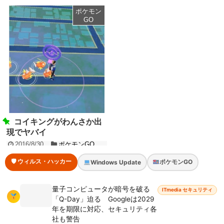
ポケモン
GO
コイキングがわんさか出
現でヤバイ
2016/8/30
ポケモンGO
🛡 ウィルス・ハッカー
ポケモンGO
Windows Update
量子コンピュータが暗号を破る
ITmedia セキュリティ
「Q-Day」迫る Googleは2029
年を期限に対応、セキュリティ各
社も警告