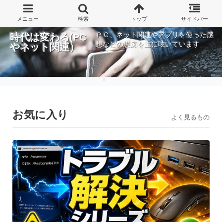
ＰＣ、ネット関連やアプリを使った感
時代は変わる(PC
想などの愚痴を主に呟いています
やネット関連）
お気に入り
よく見るもの