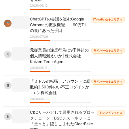
2026/06/12
ChatGPTの会話を盗むGoogle
ITmedia セキュリティ
Chromeの拡張機能――90万DL
の裏にあった手口
2026/07/26
元従業員の違反行為に9千件超の
サイバーセキュリティ
4
個人情報漏えいか│株式会社
Kaizen Tech Agent
2026/06/11
「ミドルの転職」アカウントに総
サイバーセキュリティ
5
数約2,500件のい不正ログインか
│エン株式会社
2026/06/09
C&Cサーバとして悪用されるブロッ
トレンドマイクロ
6
クチェーン：BSCテストネットに
「堂々と」隠しこまれたClearFake