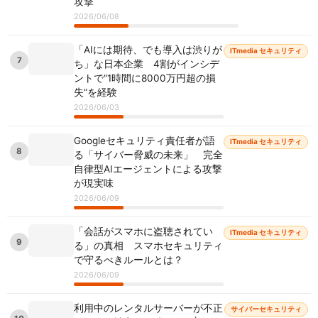
攻撃
2026/06/08
「AIには期待、でも導入は渋りが
ITmedia セキュリティ
7
ち」な日本企業 4割がインシデ
ントで“1時間に8000万円超の損
失”を経験
2026/06/03
Googleセキュリティ責任者が語
ITmedia セキュリティ
8
る「サイバー脅威の未来」 完全
自律型AIエージェントによる攻撃
が現実味
2026/06/09
「会話がスマホに盗聴されてい
ITmedia セキュリティ
9
る」の真相 スマホセキュリティ
で守るべきルールとは？
2026/06/09
利用中のレンタルサーバーが不正
サイバーセキュリティ