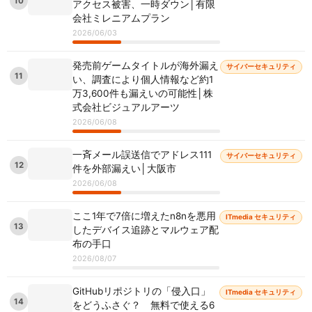
10
アクセス被害、一時ダウン│有限
会社ミレニアムプラン
2026/06/03
発売前ゲームタイトルが海外漏え
サイバーセキュリティ
11
い、調査により個人情報など約1
万3,600件も漏えいの可能性│株
式会社ビジュアルアーツ
2026/06/08
一斉メール誤送信でアドレス111
サイバーセキュリティ
12
件を外部漏えい│大阪市
2026/06/08
ここ1年で7倍に増えたn8nを悪用
ITmedia セキュリティ
13
したデバイス追跡とマルウェア配
布の手口
2026/08/07
GitHubリポジトリの「侵入口」
ITmedia セキュリティ
14
をどうふさぐ？ 無料で使える6