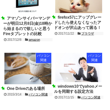
firefox57にアップグレー
アマゾンサイバーマンデ
ドしたら使えなくなったア
ーが明日12月8日(金)18時か
ドオンが沢山あって困る！
ら始まるので欲しいと思う
2017/11/22
ブラウザ
Fireタブレットの比較
2017/12/8
amazon
パソコン
パソコン
関連
関連
windows10でyahooメー
One Driveのある場所
ルを同期する設定方法
2015/3/14
パソコン関連
2017/11/15
パソコン関連