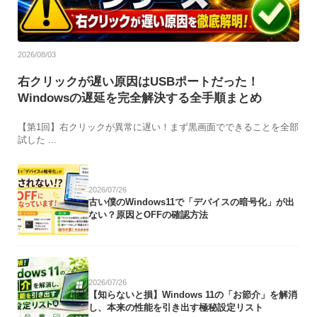
2026/08/03
右クリックが遅い原因はUSBポートだった！
Windowsの遅延を完全解決する全手順まとめ
【第1回】右クリックが異常に遅い！まず黒画面でできることを全部
試した ...
2026/07/26
古い僕のWindows11で「デバイスの暗号化」が出
ない？原因とOFFの確認方法
2026/07/26
【知らないと損】Windows 11の「お節介」を解消
し、本来の性能を引き出す極秘設定リスト