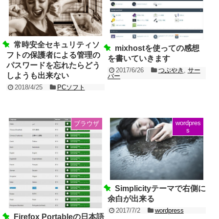
常時安全セキュリティソ
mixhostを使っての感想
フトの保護者による管理の
を書いていきます
パスワードを忘れたらどう
2017/6/26
つぶやき
,
サー
しようも出来ない
バー
2018/4/25
PCソフト
wordpres
ブラウザ
s
Simplicityテーマで右側に
余白が出来る
2017/7/2
wordpress
Firefox Portableの日本語