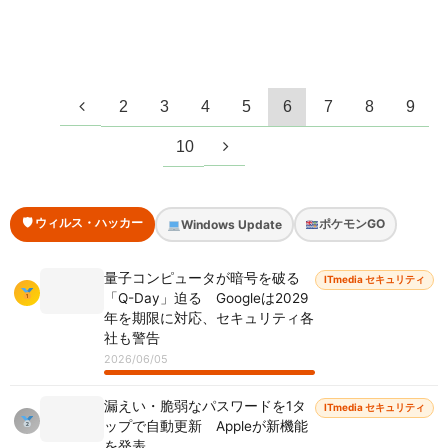
2
3
4
5
6
7
8
9
10
🛡 ウィルス・ハッカー
ポケモンGO
Windows Update
量子コンピュータが暗号を破る
ITmedia セキュリティ
「Q-Day」迫る Googleは2029
年を期限に対応、セキュリティ各
社も警告
2026/06/05
漏えい・脆弱なパスワードを1タ
ITmedia セキュリティ
ップで自動更新 Appleが新機能
を発表