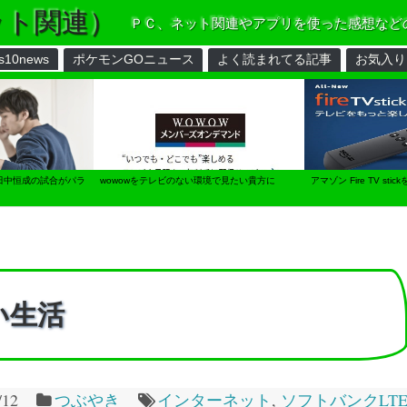
ット関連）
ＰＣ、ネット関連やアプリを使った感想など
s10news
ポケモンGOニュース
よく読まれてる記事
お気入り
田中恒成の試合がパラ
wowowをテレビのない環境で見たい貴方に
アマゾン Fire TV s
い生活
/12
つぶやき
インターネット
,
ソフトバンクLT