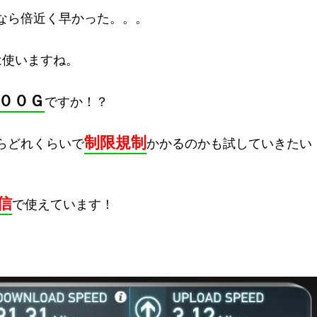
なら倍近く早かった。。。
は使いますね。
００Ｇ
ですか！？
制限規制
らどれくらいで
かかるのかも試していきたい
信
で使えています！
。