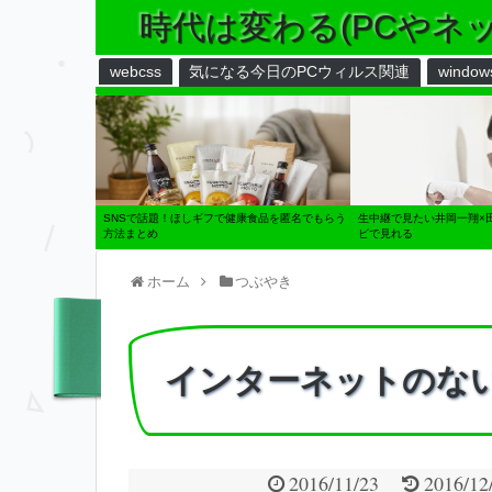
時代は変わる(PCやネ
webcss
気になる今日のPCウィルス関連
window
SNSで話題！ほしギフで健康食品を匿名でもらう
生中継で見たい井岡一翔×
方法まとめ
ビで見れる
ホーム
つぶやき
インターネットのな
2016/11/23
2016/12