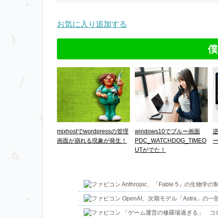
お気に入り追加する
僕
mixhostでwordpressの管理
windows10でブルー画面
画面が崩れる現象が発生！
PDC_WATCHDOG_TIMEO
UTがでた！
Anthropic、「Fable 5」の
OpenAI、次期モデル「Astra」の
「ゲーム運営の修羅場過ぎる」 コロ