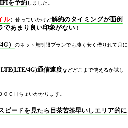
FIを予約
しました。
イル
解約のタイミングが面倒
）使っていたけど
ラであまり良い印象がない
！
4G）
のネット無制限プランでも凄く安く借りれて月に
E(LTE/4G)通信速度
などどこまで使えるか試し
０００円ちょいかかります。
スピードを見たら目茶苦茶早いしエリア的に