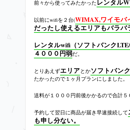
レンタルWI
前々から使ってみたかった
WIMAX,ワイモバ
以前にwifiを２台(
だったし使えるエリアもバラバ
レンタルwifi（ソフトバンクLTE/
４０００円弱
だ。
エリア
ソフトバンクLT
とりあえず
とか
たかったので１ヶ月プランにしました。
送料が１０００円前後かかるので合計５
予約して翌日に商品が届き早速接続して
も申し分ない。