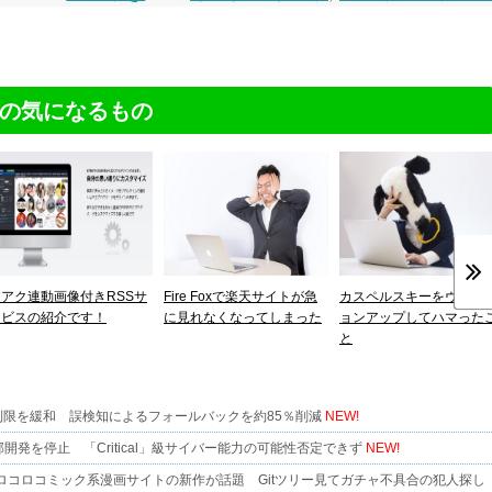
の気になるもの
逆アク連動画像付きRSSサ
Fire Foxで楽天サイトが急
カスペルスキーをヴァー
ービスの紹介です！
に見れなくなってしまった
ョンアップしてハマった
と
生物学の制限を緩和 誤検知によるフォールバックを約85％削減
NEW!
一部開発を停止 「Critical」級サイバー能力の可能性否定できず
NEW!
コロコミック系漫画サイトの新作が話題 Gitツリー見てガチャ不具合の犯人探し