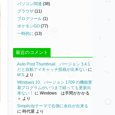
パソコン関連
(38)
ブラウザ
(11)
ブログツール
(1)
ポケモンGO
(77)
一時的に
(13)
最近のコメント
Auto Post Thumbnail バージョン 3.4.1
だと自動アイキャッチ投稿が出来ない
に
M S
より
Windows 10、バージョン 1709 の機能更
新プログラムがいつまで経っても更新出
来ない！
に
Windows は手間がかかる
＞
より
Simplicityテーマで右側に余白が出来る
に
時代屋
より