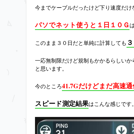
今までケーブルだったけど下り速度だけ
パソでネット使うと１日１０Ｇ
３
このまま３０日だと単純に計算しても
一応無制限だけど規制もかかるらしいか
と思います。
41.7Gだけどまだ高速通
今のところ
スピード測定結果
はこんな感じです