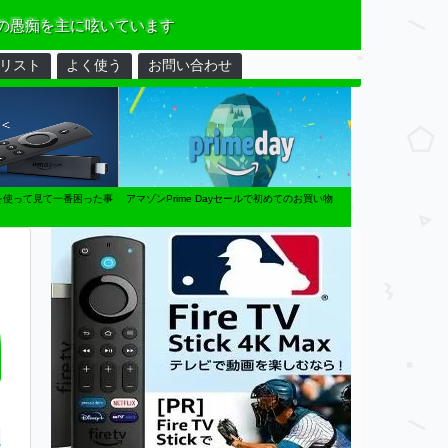
の愚痴を主に呟いています
リスト
よく使う
お問い合わせ
tickを使って見て一番困った事
アマゾンPrime Dayセールで初めてのお買い物
E