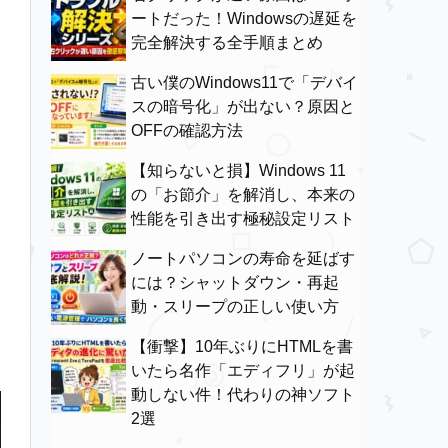
ートだった！Windowsの遅延を
完全解決する全手順まとめ
古い僕のWindows11で「デバイ
スの暗号化」が出ない？原因と
OFFの確認方法
【知らないと損】Windows 11
の「お節介」を解消し、本来の
性能を引き出す極秘設定リスト
ノートパソコンの寿命を延ばす
には？シャットダウン・再起
動・スリープの正しい使い方
【衝撃】10年ぶりにHTMLを書
いたら名作「エディフリ」が起
動しない件！代わりの神ソフト
2選