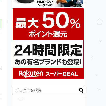
ジ
パソコンの電源スイッチを
アマゾン Fire TV stickを使
信用済みでないwe
こ
押してもまったく反応しな
って見て一番困った事
の閲覧がブロック
い
た