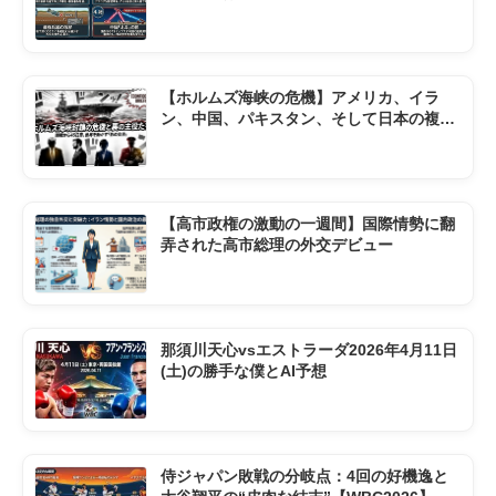
【ホルムズ海峡の危機】アメリカ、イラ
ン、中国、パキスタン、そして日本の複雑
な現状
【高市政権の激動の一週間】国際情勢に翻
弄された高市総理の外交デビュー
那須川天心vsエストラーダ2026年4月11日
(土)の勝手な僕とAI予想
侍ジャパン敗戦の分岐点：4回の好機逸と