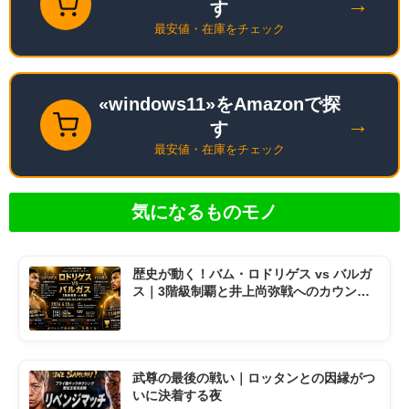
→
す
最安値・在庫をチェック
«windows11»をAmazonで探
→
す
最安値・在庫をチェック
気になるものモノ
歴史が動く！バム・ロドリゲス vs バルガ
ス｜3階級制覇と井上尚弥戦へのカウント
ダウン
武尊の最後の戦い｜ロッタンとの因縁がつ
いに決着する夜