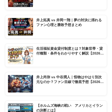
井上拓真 vs 井岡一翔｜夢の対決に揺れる
ファン心理と勝敗予想まとめ
生活福祉資金貸付制度とは？対象世帯・貸
付種類・条件をわかりやすく解説【2026年
版】
井上尚弥 vs 中谷潤人｜怪物はやはり別次
元なのか？ファン目線で徹底予想【2026東
京ドーム】
【ホルムズ海峡の戦い アメリカとイラン
の決断とは】