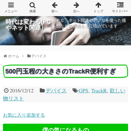
ＰＣ、ネット関連やアプリを使った感
時代は変わる(PC
想などの愚痴を主に呟いています
やネット関連）
ホーム
デバイス
500円玉程の大きさのTrackR便利すぎ
2016/12/12
デバイス
GPS
,
TrackR
,
欲しい
物リスト
お気に入り追加する
僕の気になるもの