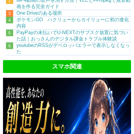
MP4動画の音声を消す方法｜VLCとFFmpegで無音動
画を作る完全ガイド
One Driveのある場所
ポケモンGO ハクリューからカイリューに初の進化
内容
PayPayの未払いでU-NEXTのサブスク放置に気づい
た話｜おっさんのデジタル課金トラブル体験談
youtubeのRSSがデペロッパエラーで表示しなくなっ
た
スマホ関連