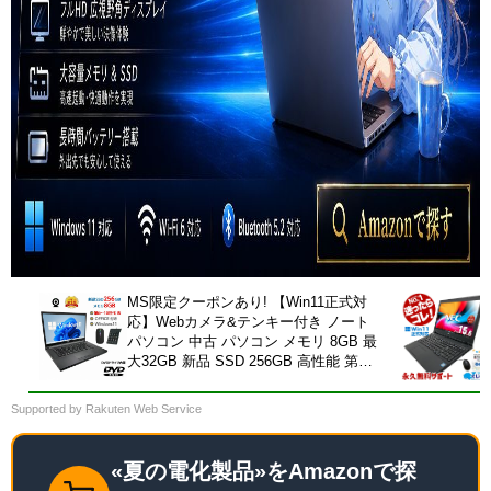
MS限定クーポンあり! 【Win11正式対
応】Webカメラ&テンキー付き ノート
パソコン 中古 パソコン メモリ 8GB 最
大32GB 新品 SSD 256GB 高性能 第8
世代 Core i5搭載 DVD 中古ノートパソ
コン Windows11 Pro 店長オススメ お
Supported by Rakuten Web Service
まかせ 15.6型 無線LAN office付き
2026 福袋 ギフト
«夏の電化製品»をAmazonで探