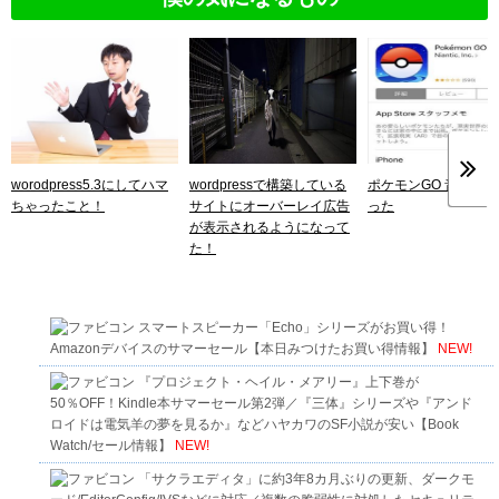
worodpress5.3にしてハマ
wordpressで構築している
ポケモンGO 音が出
ちゃったこと！
サイトにオーバーレイ広告
った
が表示されるようになって
た！
スマートスピーカー「Echo」シリーズがお買い得！
Amazonデバイスのサマーセール【本日みつけたお買い得情報】
NEW!
『プロジェクト・ヘイル・メアリー』上下巻が
50％OFF！Kindle本サマーセール第2弾／『三体』シリーズや『アンド
ロイドは電気羊の夢を見るか』などハヤカワのSF小説が安い【Book
Watch/セール情報】
NEW!
「サクラエディタ」に約3年8カ月ぶりの更新、ダークモ