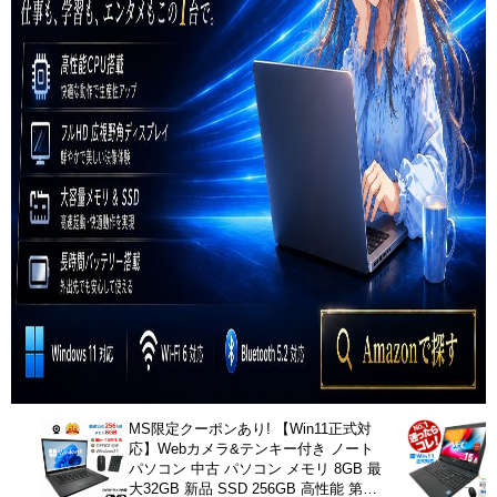
MS限定クーポンあり! 【Win11正式対
応】Webカメラ&テンキー付き ノート
パソコン 中古 パソコン メモリ 8GB 最
大32GB 新品 SSD 256GB 高性能 第8