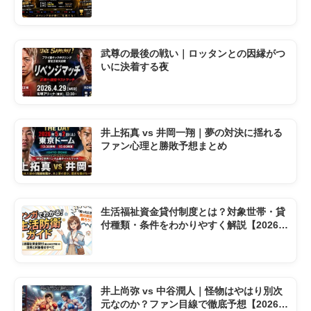
ダウン
武尊の最後の戦い｜ロッタンとの因縁がつ
いに決着する夜
井上拓真 vs 井岡一翔｜夢の対決に揺れる
ファン心理と勝敗予想まとめ
生活福祉資金貸付制度とは？対象世帯・貸
付種類・条件をわかりやすく解説【2026年
版】
井上尚弥 vs 中谷潤人｜怪物はやはり別次
元なのか？ファン目線で徹底予想【2026東