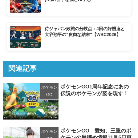
侍ジャパン敗戦の分岐点：4回の好機逸と
大谷翔平の“皮肉な結末”【WBC2026】
関連記事
ポケモンGO1周年記念にあの
ポケモン
伝説のポケモンが姿を現す！
GO
ポケモンGO 愛知、三重のポ
ポケモン
ケモンの巣纏め情報11月5日更