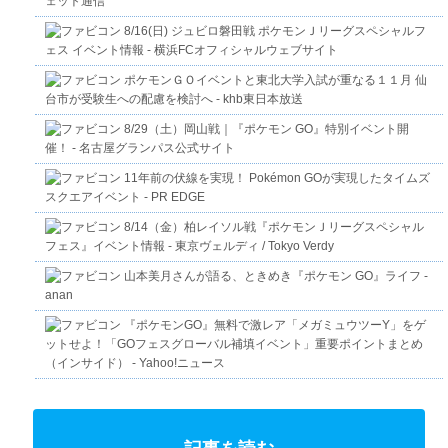
ェット通信
8/16(日) ジュビロ磐田戦 ポケモンＪリーグスペシャルフ
ェス イベント情報 - 横浜FCオフィシャルウェブサイト
ポケモンＧＯイベントと東北大学入試が重なる１１月 仙
台市が受験生への配慮を検討へ - khb東日本放送
8/29（土）岡山戦｜『ポケモン GO』特別イベント開
催！ - 名古屋グランパス公式サイト
11年前の伏線を実現！ Pokémon GOが実現したタイムズ
スクエアイベント - PR EDGE
8/14（金）柏レイソル戦『ポケモンＪリーグスペシャル
フェス』イベント情報 - 東京ヴェルディ / Tokyo Verdy
山本美月さんが語る、ときめき『ポケモン GO』ライフ -
anan
『ポケモンGO』無料で激レア「メガミュウツーY」をゲ
ットせよ！「GOフェスグローバル補填イベント」重要ポイントまとめ
（インサイド） - Yahoo!ニュース