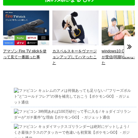
アマゾン Fire TV stickを使
カスペルスキーをヴァージ
windows10 Outloo
って見て一番困った事
ョンアップしてハマったこ
が受信(同期)出来な
と
た
キュレムのアメは何個あっても足りない / “フリーズボル
ト”と“コールドフレア”の弾を補充しておこう【ポケモンGO】 - ガジェ
ット通信
3時間あれば100万砂だって手に入る / キョダイゴリラン
ダーが“ガチ案件”な理由【ポケモンGO】 - ガジェット通信
キョダイマックスゴリランダーは絶対にゲットしよう /
くさ最強クラスのアタッカーで色違いも初実装【ポケモンGO】 - ガジ