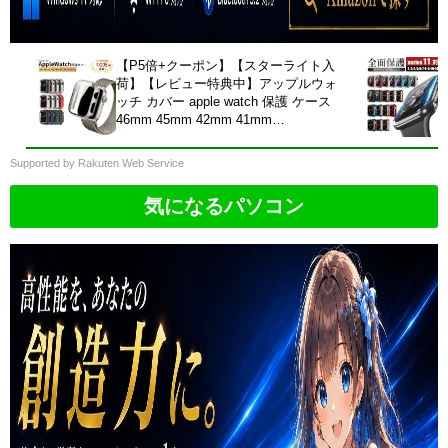
【P5倍+クーポン】【スターライト入
荷】【レビュー特典中】アップルウォ
ッチ カバー apple watch 保護 ケース
46mm 45mm 42mm 41mm
40mm49mm Series 11 10 9 8 6 5 4 3
2 1 SE Ultra 耐衝撃 おしゃれ 薄型
Supported by Rakuten Web Service
全面保護 高透明 防水 防塵 防汚
気になるパソコン