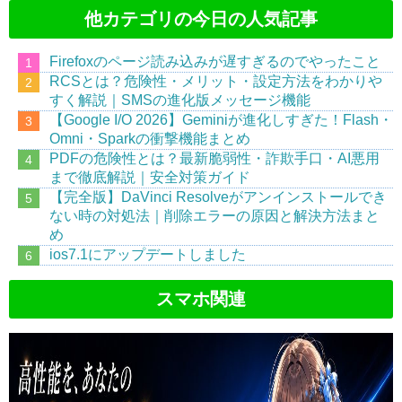
他カテゴリの今日の人気記事
Firefoxのページ読み込みが遅すぎるのでやったこと
RCSとは？危険性・メリット・設定方法をわかりや
すく解説｜SMSの進化版メッセージ機能
【Google I/O 2026】Geminiが進化しすぎた！Flash・
Omni・Sparkの衝撃機能まとめ
PDFの危険性とは？最新脆弱性・詐欺手口・AI悪用
まで徹底解説｜安全対策ガイド
【完全版】DaVinci Resolveがアンインストールでき
ない時の対処法｜削除エラーの原因と解決方法まと
め
ios7.1にアップデートしました
スマホ関連