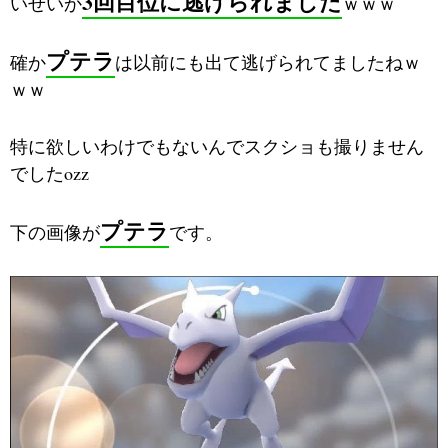
3回目位に逃げられました
いせいか
ｗｗｗ
プテラ
確か
は以前にも出て逃げられてましたねｗ
ｗｗ
特に欲しいわけでもないんでスクショも撮りません
でしたozz
プテラ
下の画像が
です。