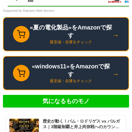
世代 Core i5搭載 DVD 中古ノートパソ
コン Windows11 Pro 店長オススメ お
Supported by Rakuten Web Service
まかせ 15.6型 無線LAN office付き
2026 福袋 ギフト
«夏の電化製品»をAmazonで探
→
す
最安値・在庫をチェック
«windows11»をAmazonで探
→
す
最安値・在庫をチェック
気になるものモノ
歴史が動く！バム・ロドリゲス vs バルガ
ス｜3階級制覇と井上尚弥戦へのカウント