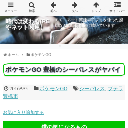
ＰＣ、ネット関連やアプリを使った感
時代は変わる(PC
想などの愚痴を主に呟いています
やネット関連）
ホーム
ポケモンGO
ポケモンGO 豊橋のシーパレスがヤバイ
2016/9/5
ポケモンGO
シーパレス
,
プテラ
,
豊橋市
お気に入り追加する
僕の気になるもの