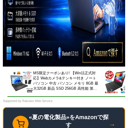
MS限定クーポンあり! 【Win11正式対
応】Webカメラ&テンキー付き ノート
パソコン 中古 パソコン メモリ 8GB 最
大32GB 新品 SSD 256GB 高性能 第8
世代 Core i5搭載 DVD 中古ノートパソ
コン Windows11 Pro 店長オススメ お
Supported by Rakuten Web Service
まかせ 15.6型 無線LAN office付き
2026 福袋 ギフト
«夏の電化製品»をAmazonで探
→
す