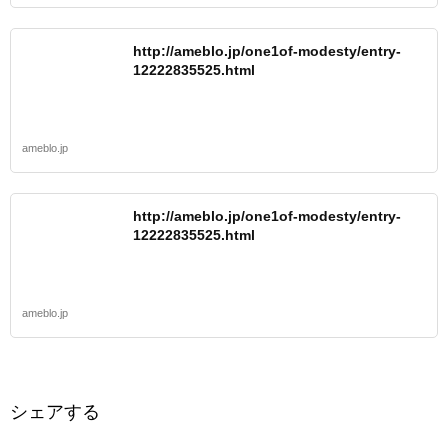
http://ameblo.jp/one1of-modesty/entry-
12222835525.html
ameblo.jp
http://ameblo.jp/one1of-modesty/entry-
12222835525.html
ameblo.jp
シェアする