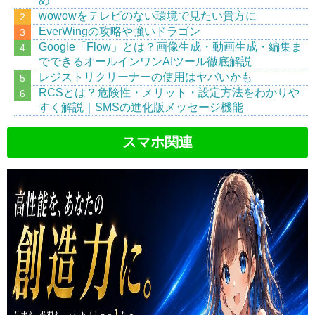
め
wowowをテレビのない環境で見たい貴方に
EverWingの攻略や強いドラゴン
Google「Flow」とは？画像生成・動画生成・編集ま
でできるオールインワンAIツール徹底解説
レジストリクリーナーの使用はヤバいかも
RCSとは？危険性・メリット・設定方法をわかりや
すく解説｜SMSの進化版メッセージ機能
スマホ関連