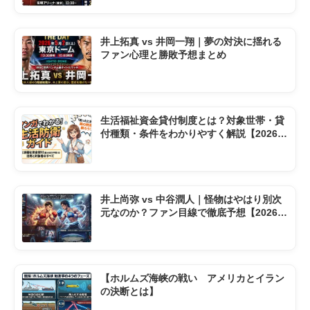
井上拓真 vs 井岡一翔｜夢の対決に揺れる
ファン心理と勝敗予想まとめ
生活福祉資金貸付制度とは？対象世帯・貸
付種類・条件をわかりやすく解説【2026年
版】
井上尚弥 vs 中谷潤人｜怪物はやはり別次
元なのか？ファン目線で徹底予想【2026東
京ドーム】
【ホルムズ海峡の戦い アメリカとイラン
の決断とは】