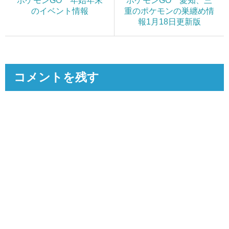
ポケモンGO 年始年末
ポケモンGO 愛知、三
のイベント情報
重のポケモンの巣纏め情
報1月18日更新版
コメントを残す