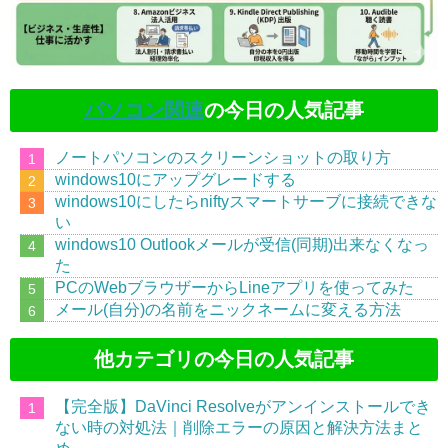
パソコン関連
の今日の人気記事
ノートパソコンのスクリーンショットの取り方
windows10にアップグレードする
windows10にしたらniftyスマートサーブに接続できな
い
windows10 Outlookメールが受信(同期)出来なくなっ
た
PCのWebブラウザーからLineアプリを使ってみた
メール(自分)の名前をニックネームに変える方法
他カテゴリの今日の人気記事
【完全版】DaVinci Resolveがアンインストールでき
ない時の対処法｜削除エラーの原因と解決方法まと