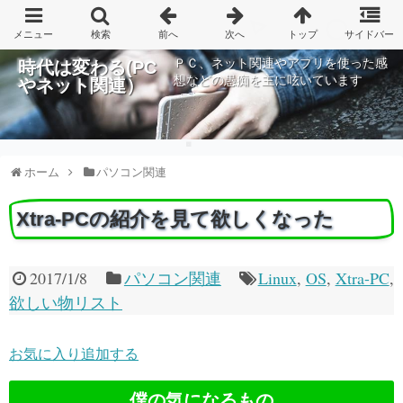
ＰＣ、ネット関連やアプリを使った感
時代は変わる(PC
想などの愚痴を主に呟いています
やネット関連）
ホーム
パソコン関連
Xtra-PCの紹介を見て欲しくなった
2017/1/8
パソコン関連
Linux
,
OS
,
Xtra-PC
,
欲しい物リスト
お気に入り追加する
僕の気になるもの