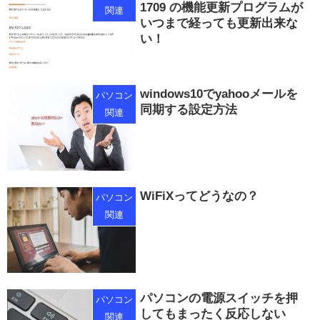
1709 の機能更新プログラムが
関連
いつまで経っても更新出来な
い！
windows10でyahooメールを
パソコン
同期する設定方法
関連
WiFiXってどうなの？
パソコン
関連
パソコンの電源スイッチを押
パソコン
してもまったく反応しない
関連