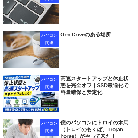
One Driveのある場所
パソコン
関連
高速スタートアップと休止状
パソコン
態を完全オフ｜SSD最適化で
関連
容量確保と安定化
僕のパソコンにトロイの木馬
パソコン
（トロイのもくば、Trojan
関連
horse）がやって来た！