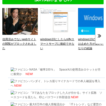
信用済みでないwebサイト
windows10にしたらniftyス
windows10のアッ
の閲覧がブロックされまし
マートサーブに接続できな
は止めた方が良いと
た
い
なりの結論
NASA「確率100％」 SpaceXの使用済みロケットが月
に衝突か
NEW!
バンダイ、トレカ巡りマイナカードでの本人確認を導入
へ
NEW!
「Xであなたをブロックした人が分かる」サイト拡散 ソ
ースコードを見たら、IDとパスワード外部送信
NEW!
最大6万件の個人情報流出か 「ITトレンド」など運営の