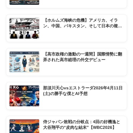
【ホルムズ海峡の危機】アメリカ、イラ
ン、中国、パキスタン、そして日本の複雑
な現状
【高市政権の激動の一週間】国際情勢に翻
弄された高市総理の外交デビュー
那須川天心vsエストラーダ2026年4月11日
(土)の勝手な僕とAI予想
侍ジャパン敗戦の分岐点：4回の好機逸と
大谷翔平の“皮肉な結末”【WBC2026】