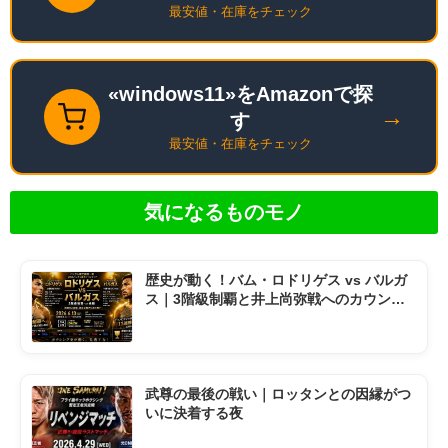
最安値・在庫をチェック
«windows11»をAmazonで探
→
す
最安値・在庫をチェック
気になるものモノ
歴史が動く！バム・ロドリゲス vs バルガ
ス｜3階級制覇と井上尚弥戦へのカウント
ダウン
武尊の最後の戦い｜ロッタンとの因縁がつ
いに決着する夜